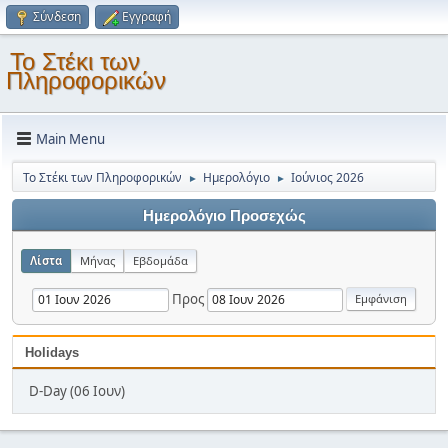
Σύνδεση
Εγγραφή
Το Στέκι των
Πληροφορικών
Main Menu
Το Στέκι των Πληροφορικών
Ημερολόγιο
Ιούνιος 2026
►
►
Ημερολόγιο Προσεχώς
Λίστα
Μήνας
Εβδομάδα
Προς
Holidays
D-Day (06 Ιουν)