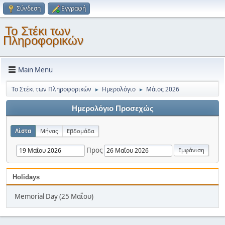
Σύνδεση
Εγγραφή
Το Στέκι των
Πληροφορικών
Main Menu
Το Στέκι των Πληροφορικών
Ημερολόγιο
Μάιος 2026
►
►
Ημερολόγιο Προσεχώς
Λίστα
Μήνας
Εβδομάδα
Προς
Holidays
Memorial Day (25 Μαΐου)