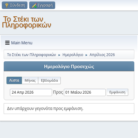
Σύνδεση
Εγγραφή
Το Στέκι των
Πληροφορικών
Main Menu
Το Στέκι των Πληροφορικών
Ημερολόγιο
Απρίλιος 2026
►
►
Ημερολόγιο Προσεχώς
Λίστα
Μήνας
Εβδομάδα
Προς
Δεν υπάρχουν γεγονότα προς εμφάνιση.