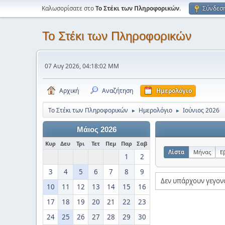
Καλωσορίσατε στο
Το Στέκι των Πληροφορικών
.
Σύνδεσ
Το Στέκι των Πληροφορικών
07 Αυγ 2026, 04:18:02 ΜΜ
Αρχική
Αναζήτηση
Ημερολόγιο
Το Στέκι των Πληροφορικών
Ημερολόγιο
Ιούνιος 2026
►
►
Μάιος 2026
Κυρ
Δευ
Τρι
Τετ
Πεμ
Παρ
Σαβ
Λίστα
Μήνας
Ε
1
2
3
4
5
6
7
8
9
Δεν υπάρχουν γεγον
10
11
12
13
14
15
16
17
18
19
20
21
22
23
24
25
26
27
28
29
30