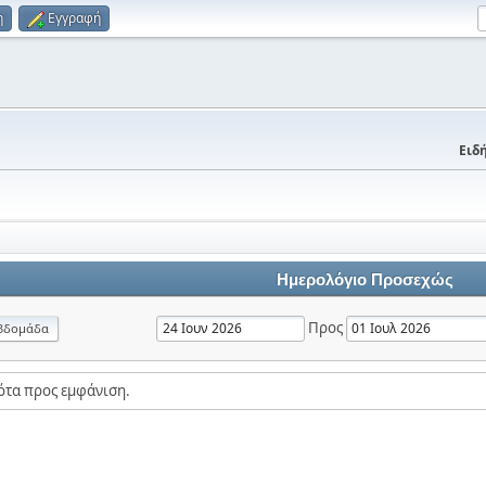
η
Εγγραφή
Ειδή
Ημερολόγιο Προσεχώς
Προς
βδομάδα
ότα προς εμφάνιση.