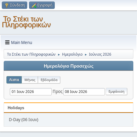
Σύνδεση
Εγγραφή
Το Στέκι των
Πληροφορικών
Main Menu
Το Στέκι των Πληροφορικών
Ημερολόγιο
Ιούνιος 2026
►
►
Ημερολόγιο Προσεχώς
Λίστα
Μήνας
Εβδομάδα
Προς
Holidays
D-Day (06 Ιουν)