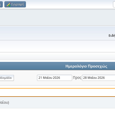
η
Εγγραφή
Ειδή
Ημερολόγιο Προσεχώς
Προς
βδομάδα
Μαΐου)