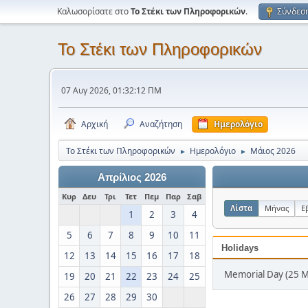
Καλωσορίσατε στο
Το Στέκι των Πληροφορικών
.
Σύνδεσ
Το Στέκι των Πληροφορικών
07 Αυγ 2026, 01:32:12 ΠΜ
Αρχική
Αναζήτηση
Ημερολόγιο
Το Στέκι των Πληροφορικών
Ημερολόγιο
Μάιος 2026
►
►
Απρίλιος 2026
Κυρ
Δευ
Τρι
Τετ
Πεμ
Παρ
Σαβ
Λίστα
Μήνας
Ε
1
2
3
4
5
6
7
8
9
10
11
Holidays
12
13
14
15
16
17
18
Memorial Day (25 
19
20
21
22
23
24
25
26
27
28
29
30