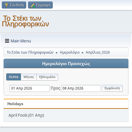
Σύνδεση
Εγγραφή
Το Στέκι των
Πληροφορικών
Main Menu
Το Στέκι των Πληροφορικών
Ημερολόγιο
Απρίλιος 2026
►
►
Ημερολόγιο Προσεχώς
Λίστα
Μήνας
Εβδομάδα
Προς
Holidays
April Fools (01 Απρ)