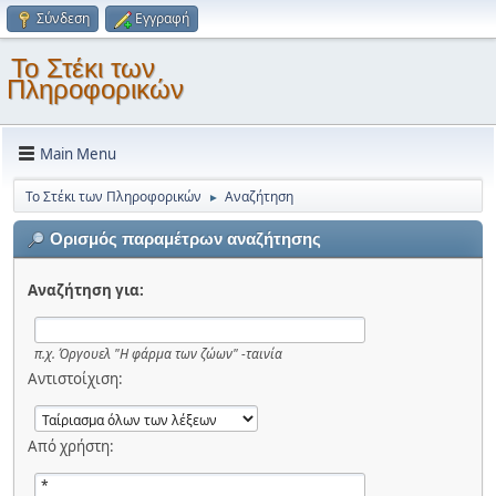
Σύνδεση
Εγγραφή
Το Στέκι των
Πληροφορικών
Main Menu
Το Στέκι των Πληροφορικών
Αναζήτηση
►
Ορισμός παραμέτρων αναζήτησης
Αναζήτηση για:
π.χ.
Όργουελ "Η φάρμα των ζώων" -ταινία
Αντιστοίχιση:
Από χρήστη: