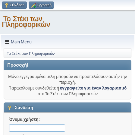
Σύνδεση
Εγγραφή
Το Στέκι των
Πληροφορικών
Main Menu
Το Στέκι των Πληροφορικών
Προσοχή!
Μόνο εγγεγραμμένα μέλη μπορούν να προσπελάσουν αυτήν την
περιοχή.
Παρακαλούμε συνδεθείτε ή
εγγραφείτε για έναν λογαριασμό
στο Το Στέκι των Πληροφορικών
Σύνδεση
Όνομα χρήστη: