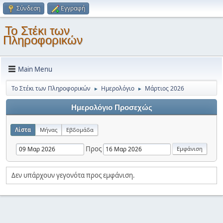
Σύνδεση
Εγγραφή
Το Στέκι των
Πληροφορικών
Main Menu
Το Στέκι των Πληροφορικών
Ημερολόγιο
Μάρτιος 2026
►
►
Ημερολόγιο Προσεχώς
Λίστα
Μήνας
Εβδομάδα
Προς
Δεν υπάρχουν γεγονότα προς εμφάνιση.