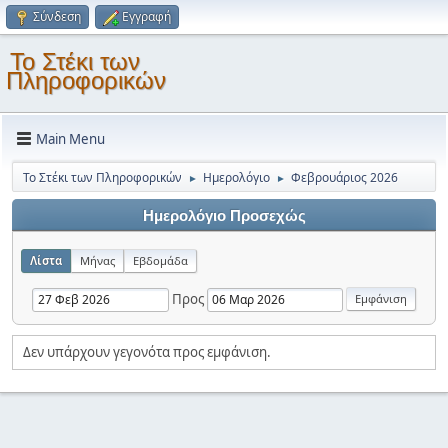
Σύνδεση
Εγγραφή
Το Στέκι των
Πληροφορικών
Main Menu
Το Στέκι των Πληροφορικών
Ημερολόγιο
Φεβρουάριος 2026
►
►
Ημερολόγιο Προσεχώς
Λίστα
Μήνας
Εβδομάδα
Προς
Δεν υπάρχουν γεγονότα προς εμφάνιση.