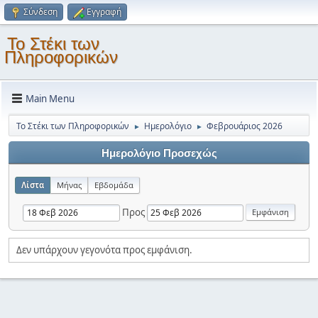
Σύνδεση
Εγγραφή
Το Στέκι των
Πληροφορικών
Main Menu
Το Στέκι των Πληροφορικών
Ημερολόγιο
Φεβρουάριος 2026
►
►
Ημερολόγιο Προσεχώς
Λίστα
Μήνας
Εβδομάδα
Προς
Δεν υπάρχουν γεγονότα προς εμφάνιση.