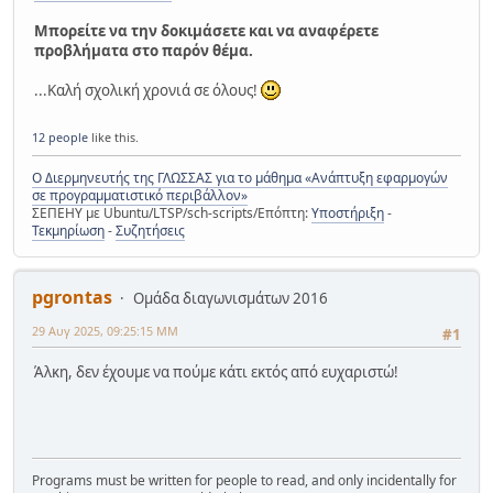
Μπορείτε να την δοκιμάσετε και να αναφέρετε
προβλήματα στο παρόν θέμα.
...Καλή σχολική χρονιά σε όλους!
12 people
like this.
Ο Διερμηνευτής της ΓΛΩΣΣΑΣ για το μάθημα «Ανάπτυξη εφαρμογών
σε προγραμματιστικό περιβάλλον»
ΣΕΠΕΗΥ με Ubuntu/LTSP/sch-scripts/Επόπτη:
Υποστήριξη
-
Τεκμηρίωση
-
Συζητήσεις
pgrontas
Ομάδα διαγωνισμάτων 2016
29 Αυγ 2025, 09:25:15 ΜΜ
#1
Άλκη, δεν έχουμε να πούμε κάτι εκτός από ευχαριστώ!
Programs must be written for people to read, and only incidentally for