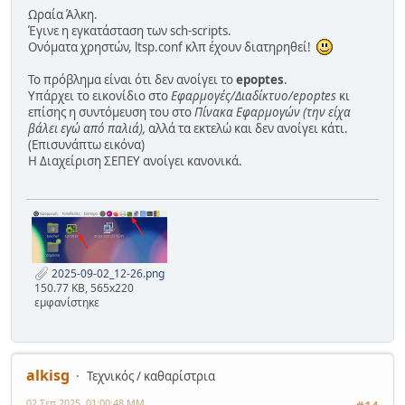
Ωραία Άλκη.
Έγινε η εγκατάσταση των sch-scripts.
Ονόματα χρηστών, ltsp.conf κλπ έχουν διατηρηθεί!
Το πρόβλημα είναι ότι δεν ανοίγει το
epoptes
.
Υπάρχει το εικονίδιο στο
Εφαρμογές/Διαδίκτυο/epoptes
κι
επίσης η συντόμευση του στο
Πίνακα Εφαρμογών (την είχα
βάλει εγώ από παλιά),
αλλά τα εκτελώ και δεν ανοίγει κάτι.
(Επισυνάπτω εικόνα)
Η Διαχείριση ΣΕΠΕΥ ανοίγει κανονικά.
2025-09-02_12-26.png
150.77 KB, 565x220
εμφανίστηκε
alkisg
Τεχνικός / καθαρίστρια
02 Σεπ 2025, 01:00:48 ΜΜ