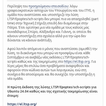
Περίληψη του
προηγούμενου επεισοδίου
: λόγω
γραφειοκρατικών αστοχιών του Υπουργείου και του ΙΤΥΕ, η
ομάδα που αναπτύσσει και υποστήριζε την λύση
LTSP/Epoptes/sch-scripts δεν μπορεί πια να απασχοληθεί (part
time) στην Τεχνική Στήριξη επειδή δεν διαμένουμε στην
Πάτρα. Έτσι ορίστηκε μια νέα ομάδα με τους καλούς μας
συναδέλφους Σπύρο, Αλέξανδρο και Γιάννη, οι οποίοι θα
κάνουν υποστήριξη στα σχολεία αλλά για την ώρα δεν
δύνανται να κάνουν ανάπτυξη.
Αφού λοιπόν απόμεινα ο μόνος που αναπτύσσει (αμισθί!) την
λύση, το διακόνημα που μπορώ να προσφέρω είναι κάθε
Σεπτέμβριο να ανεβάζω νέες εκδόσεις LTSP/Epoptes/sch-
scripts καθώς και της τεκμηρίωσης στο
https://el.ltsp.org
. Για
λίγες μέρες θα επιλύω όσα προβλήματα αναφερθούν και
αφορούν στον κώδικα αυτών των λογισμικών, ενώ στη
συνέχεια θα αποσύρομαι και θα συνεχίζει την υποστήριξη η
νέα ομάδα.
Η πρώτη έκδοση της λύσης LTSP/Epoptes/sch-scripts για
Ubuntu 24.04 καθώς και της σχετικής τεκμηρίωσης είναι
έτοιμη:
https://el.ltsp.org/