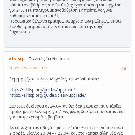
κάποια αναβάθμιση στο 24.04 (πχ εγκατάσταση του αρχείου
για 24.04 κι επιλέγουμε αναβάθμιση;) ή πρέπει να γίνει
καθαρή εγκατάσταση πάλι;
Προσωπικά θέλω να κρατήσω τα αρχεία των μαθητών, οπότε
δεν θα προτιμούσα την εγκατάσταση από την αρχή.
Ευχαριστώ!
alkisg
Τεχνικός / καθαρίστρια
01 Σεπ 2025, 09:32:02 ΠΜ
#4
Δημήτρη έχουμε δύο οδηγούς για αναβαθμίσεις:
https://el.ltsp.org/guides/upgrade/
https://el.ltsp.org/guides/clean-upgrade/
Δεν τους δοκίμασα σε 24.04, αν θες δοκίμασε και αν υπάρξει
πρόβλημα το λύνουμε, για λίγες μέρες θα είμαι διαθέσιμος και
για απομακρυσμένη βοήθεια.
Αν επιλέξεις τον οδηγό "upgrade" τότε θα πρέπει να τον κάνεις
2 φορές, μία για 20.04 => 22.04, και στο καπάκι άλλη μία για