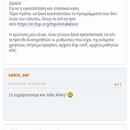
Ωραία!
Έγινε η εγκατάσταση και επανεκκίνηση.
Τώρα πρέπει να ξανά εγκαταστήσω τα προγράμματα που δεν
είναι του Ubuntu, όπως τα sch-scripts
από
https://el.ltsp.org/ltsp/installation/
Η ερώτηση μου είναι, όταν γίνουν ξανά εγκατάσταση τα sch-
scripts θα διατηρηθούν οι ρυθμίσεις που είχα, πχ ονόματα
χρηστών, στήσιμο epoptes, αρχείο ltsp.conf, αρχεία μαθητών
κλπ;
sakis_ser
02 Σεπ 2025, 10:06:05 ΠΜ
#11
Σε ευχαριστούμε και πάλι Άλκη!