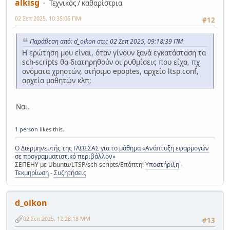
alkisg
Τεχνικός / καθαρίστρια
02 Σεπ 2025, 10:35:06 ΠΜ
#12
Παράθεση από: d_oikon στις 02 Σεπ 2025, 09:18:39 ΠΜ
Η ερώτηση μου είναι, όταν γίνουν ξανά εγκατάσταση τα
sch-scripts θα διατηρηθούν οι ρυθμίσεις που είχα, πχ
ονόματα χρηστών, στήσιμο epoptes, αρχείο ltsp.conf,
αρχεία μαθητών κλπ;
Ναι.
1 person
likes this.
Ο Διερμηνευτής της ΓΛΩΣΣΑΣ για το μάθημα «Ανάπτυξη εφαρμογών
σε προγραμματιστικό περιβάλλον»
ΣΕΠΕΗΥ με Ubuntu/LTSP/sch-scripts/Επόπτη:
Υποστήριξη
-
Τεκμηρίωση
-
Συζητήσεις
d_oikon
02 Σεπ 2025, 12:28:18 ΜΜ
#13