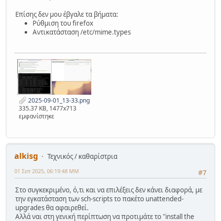
Επίσης δεν μου έβγαλε τα βήματα:
Ρύθμιση του firefox
Αντικατάσταση /etc/mime.types
2025-09-01_13-33.png
335.37 KB, 1477x713
εμφανίστηκε
alkisg
Τεχνικός / καθαρίστρια
01 Σεπ 2025, 06:19:48 ΜΜ
#7
Στο συγκεκριμένο, ό,τι και να επιλέξεις δεν κάνει διαφορά, με
την εγκατάσταση των sch-scripts το πακέτο unattended-
upgrades θα αφαιρεθεί.
Αλλά ναι στη γενική περίπτωση να προτιμάτε το "install the