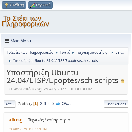
Σύνδεση
Εγγραφή
Το Στέκι των
Πληροφορικών
Main Menu
Το Στέκι των Πληροφορικών
Γενικά
Τεχνική υποστήριξη
Linux
►
►
►
Υποστήριξη Ubuntu 24.04/LTSP/Epoptes/sch-scripts
►
Υποστήριξη Ubuntu
24.04/LTSP/Epoptes/sch-scripts
Ξεκίνησε από alkisg, 29 Αυγ 2025, 10:14:04 ΠΜ
2
3
4
5
Όλοι
Σελίδες
1
Κάτω
User Actions
alkisg
Τεχνικός / καθαρίστρια
29 Αυγ 2025, 10:14:04 ΠΜ