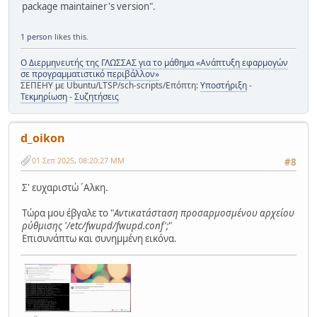
package maintainer's version".
1 person
likes this.
Ο Διερμηνευτής της ΓΛΩΣΣΑΣ για το μάθημα «Ανάπτυξη εφαρμογών
σε προγραμματιστικό περιβάλλον»
ΣΕΠΕΗΥ με Ubuntu/LTSP/sch-scripts/Επόπτη:
Υποστήριξη
-
Τεκμηρίωση
-
Συζητήσεις
d_oikon
01 Σεπ 2025, 08:20:27 ΜΜ
#8
Σ' ευχαριστώ ´Aλκη.
Tώρα μου έβγαλε το "
Aντικατάσταση προσαρμοσμένου αρχείου
ρύθμισης '/etc/fwupd/fwupd.conf';
"
Eπισυνάπτω και συνημμένη εικόνα.