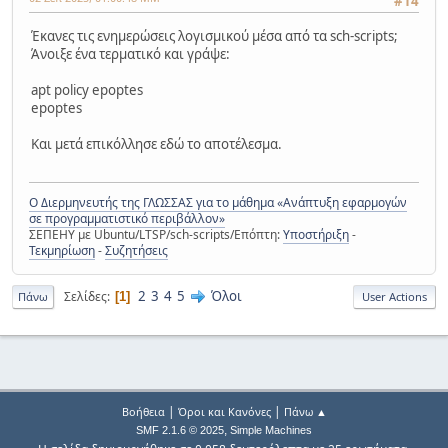
#14
Έκανες τις ενημερώσεις λογισμικού μέσα από τα sch-scripts;
Άνοιξε ένα τερματικό και γράψε:
apt policy epoptes
epoptes
Και μετά επικόλλησε εδώ το αποτέλεσμα.
Ο Διερμηνευτής της ΓΛΩΣΣΑΣ για το μάθημα «Ανάπτυξη εφαρμογών
σε προγραμματιστικό περιβάλλον»
ΣΕΠΕΗΥ με Ubuntu/LTSP/sch-scripts/Επόπτη:
Υποστήριξη
-
Τεκμηρίωση
-
Συζητήσεις
2
3
4
5
Όλοι
Σελίδες
1
Πάνω
User Actions
|
|
Βοήθεια
Όροι και Κανόνες
Πάνω ▲
,
SMF 2.1.6 © 2025
Simple Machines