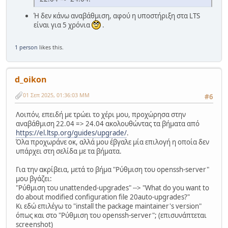
Ή δεν κάνω αναβάθμιση, αφού η υποστήριξη στα LTS
είναι για 5 χρόνια
.
1 person
likes this.
d_oikon
01 Σεπ 2025, 01:36:03 ΜΜ
#6
Λοιπόν, επειδή με τρώει το χέρι μου, προχώρησα στην
αναβάθμιση 22.04 => 24.04 ακολουθώντας τα βήματα από
https://el.ltsp.org/guides/upgrade/
.
Όλα προχωράνε οκ, αλλά μου έβγαλε μία επιλογή η οποία δεν
υπάρχει στη σελίδα με τα βήματα.
Για την ακρίβεια, μετά το βήμα "Ρύθμιση του openssh-server"
μου βγάζει:
"Ρύθμιση του unattended-upgrades" --> "What do you want to
do about modified configuration file 20auto-upgrades?"
Κι εδώ επιλέγω το "install the package maintainer's version"
όπως και στο "Ρύθμιση του openssh-server"; (επισυνάπτεται
screenshot)