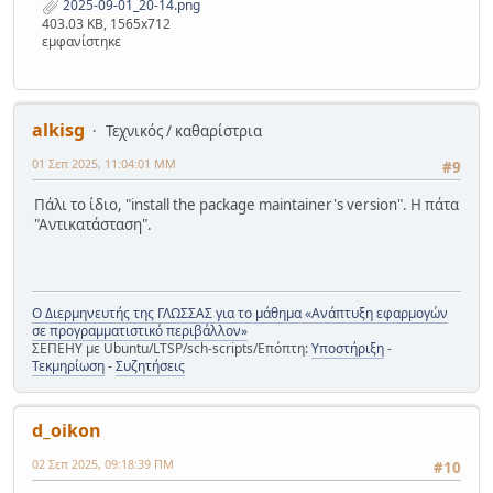
2025-09-01_20-14.png
403.03 KB, 1565x712
εμφανίστηκε
alkisg
Τεχνικός / καθαρίστρια
01 Σεπ 2025, 11:04:01 ΜΜ
#9
Πάλι το ίδιο, "install the package maintainer's version". Η πάτα
"Αντικατάσταση".
Ο Διερμηνευτής της ΓΛΩΣΣΑΣ για το μάθημα «Ανάπτυξη εφαρμογών
σε προγραμματιστικό περιβάλλον»
ΣΕΠΕΗΥ με Ubuntu/LTSP/sch-scripts/Επόπτη:
Υποστήριξη
-
Τεκμηρίωση
-
Συζητήσεις
d_oikon
02 Σεπ 2025, 09:18:39 ΠΜ
#10