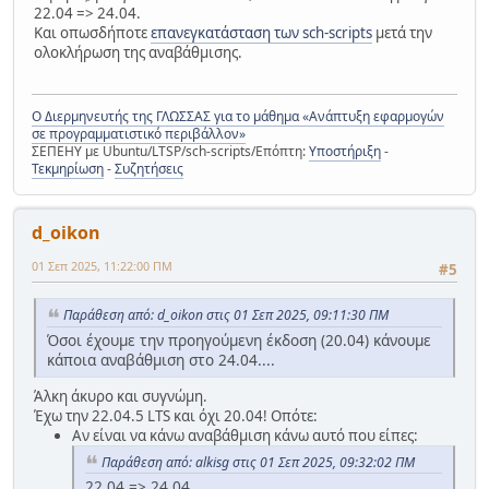
22.04 => 24.04.
Και οπωσδήποτε
επανεγκατάσταση των sch-scripts
μετά την
ολοκλήρωση της αναβάθμισης.
Ο Διερμηνευτής της ΓΛΩΣΣΑΣ για το μάθημα «Ανάπτυξη εφαρμογών
σε προγραμματιστικό περιβάλλον»
ΣΕΠΕΗΥ με Ubuntu/LTSP/sch-scripts/Επόπτη:
Υποστήριξη
-
Τεκμηρίωση
-
Συζητήσεις
d_oikon
01 Σεπ 2025, 11:22:00 ΠΜ
#5
Παράθεση από: d_oikon στις 01 Σεπ 2025, 09:11:30 ΠΜ
Όσοι έχουμε την προηγούμενη έκδοση (20.04) κάνουμε
κάποια αναβάθμιση στο 24.04....
Άλκη άκυρο και συγνώμη.
Έχω την 22.04.5 LTS και όχι 20.04! Οπότε:
Αν είναι να κάνω αναβάθμιση κάνω αυτό που είπες:
Παράθεση από: alkisg στις 01 Σεπ 2025, 09:32:02 ΠΜ
22.04 => 24.04.