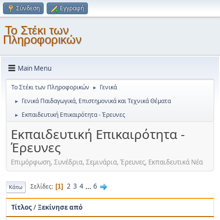
Σύνδεση
Εγγραφή
Το Στέκι των
Πληροφορικών
Main Menu
Το Στέκι των Πληροφορικών
Γενικά
►
Γενικά Παιδαγωγικά, Επιστημονικά και Τεχνικά Θέματα
►
Εκπαιδευτική Επικαιρότητα - Έρευνες
►
Εκπαιδευτική Επικαιρότητα -
Έρευνες
Επιμόρφωση, Συνέδρια, Σεμινάρια, Έρευνες, Εκπαιδευτικά Νέα
2
3
4
...
6
Σελίδες
1
Κάτω
Τίτλος
/
Ξεκίνησε από