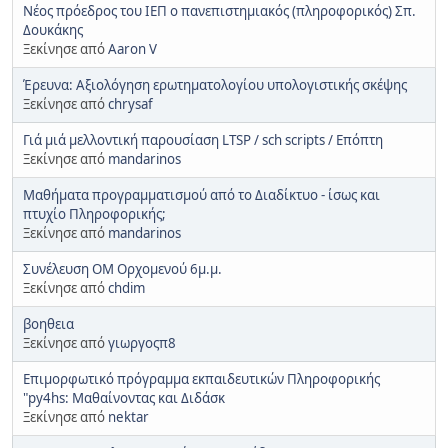
Νέος πρόεδρος του ΙΕΠ ο πανεπιστημιακός (πληροφορικός) Σπ.
Δουκάκης
Ξεκίνησε από
Aaron V
Έρευνα: Αξιολόγηση ερωτηματολογίου υπολογιστικής σκέψης
Ξεκίνησε από
chrysaf
Γιά μιά μελλοντική παρουσίαση LTSP / sch scripts / Επόπτη
Ξεκίνησε από
mandarinos
Μαθήματα προγραμματισμού από το Διαδίκτυο - ίσως και
πτυχίο Πληροφορικής;
Ξεκίνησε από
mandarinos
Συνέλευση ΟΜ Ορχομενού 6μ.μ.
Ξεκίνησε από
chdim
βοηθεια
Ξεκίνησε από
γιωργοςπ8
Επιμορφωτικό πρόγραμμα εκπαιδευτικών Πληροφορικής
"py4hs: Μαθαίνοντας και Διδάσκ
Ξεκίνησε από
nektar