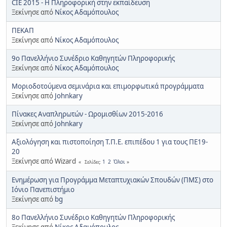
CIE 2015 - Η Πληροφορική στην εκπαίδευση
Ξεκίνησε από
Νίκος Αδαμόπουλος
ΠΕΚΑΠ
Ξεκίνησε από
Νίκος Αδαμόπουλος
9ο Πανελλήνιο Συνέδριο Καθηγητών Πληροφορικής
Ξεκίνησε από
Νίκος Αδαμόπουλος
Μοριοδοτούμενα σεμινάρια και επιμορφωτικά προγράμματα
Ξεκίνησε από
Johnkary
Πίνακες Αναπληρωτών - Ωρομισθίων 2015-2016
Ξεκίνησε από
Johnkary
Αξιολόγηση και πιστοποίηση Τ.Π.Ε. επιπέδου 1 για τους ΠΕ19-
20
Ξεκίνησε από Wizard
1
2
Όλοι
Σελίδες
Ενημέρωση για Προγράμμα Μεταπτυχιακών Σπουδών (ΠΜΣ) στο
Ιόνιο Πανεπιστήμιο
Ξεκίνησε από
bg
8ο Πανελλήνιο Συνέδριο Καθηγητών Πληροφορικής
Ξεκίνησε από
Νίκος Αδαμόπουλος