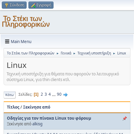
Σύνδεση
Εγγραφή
Το Στέκι των
Πληροφορικών
Main Menu
Το Στέκι των Πληροφορικών
Γενικά
Τεχνική υποστήριξη
Linux
►
►
►
Linux
Τεχνική υποστήριξη για θέματα που αφορούν το λειτουργικό
σύστημα Linux, για thin clients κτλ.
2
3
4
...
90
Σελίδες
1
Κάτω
Τίτλος
/
Ξεκίνησε από
Οδηγίες για τον πίνακα Linux του φόρουμ
Ξεκίνησε από
alkisg