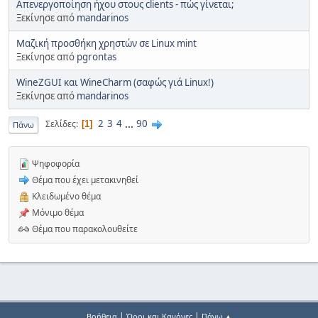
Απενεργοποίηση ήχου στους clients - πώς γίνεται;
Ξεκίνησε από
mandarinos
Μαζική προσθήκη χρηστών σε Linux mint
Ξεκίνησε από
pgrontas
WineZGUI και WineCharm (σαφώς γιά Linux!)
Ξεκίνησε από
mandarinos
2
3
4
...
90
Σελίδες
1
Πάνω
Ψηφοφορία
Θέμα που έχει μετακινηθεί
Κλειδωμένο θέμα
Μόνιμο θέμα
Θέμα που παρακολουθείτε
|
|
Βοήθεια
Όροι και Κανόνες
Πάνω ▲