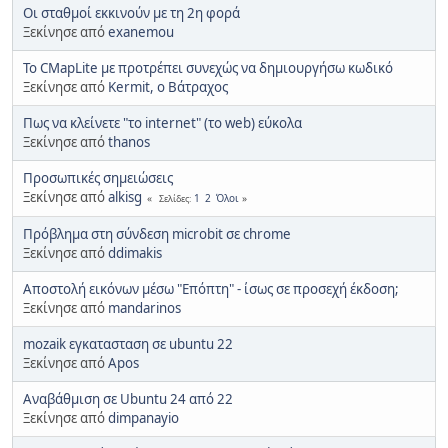
Οι σταθμοί εκκινούν με τη 2η φορά
Ξεκίνησε από
exanemou
To CMapLite με προτρέπει συνεχώς να δημιουργήσω κωδικό
Ξεκίνησε από
Kermit, ο Βάτραχος
Πως να κλείνετε "το internet" (το web) εύκολα
Ξεκίνησε από
thanos
Προσωπικές σημειώσεις
Ξεκίνησε από
alkisg
1
2
Όλοι
Σελίδες
Πρόβλημα στη σύνδεση microbit σε chrome
Ξεκίνησε από
ddimakis
Αποστολή εικόνων μέσω "Επόπτη" - ίσως σε προσεχή έκδοση;
Ξεκίνησε από
mandarinos
mozaik εγκατασταση σε ubuntu 22
Ξεκίνησε από
Apos
Αναβάθμιση σε Ubuntu 24 από 22
Ξεκίνησε από
dimpanayio