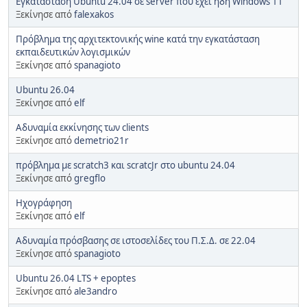
Εγκατάσταση Ubuntu 24.04 σε server που έχει ήδη Windows 11
Ξεκίνησε από
falexakos
Πρόβλημα της αρχιτεκτονικής wine κατά την εγκατάσταση
εκπαιδευτικών λογισμικών
Ξεκίνησε από
spanagioto
Ubuntu 26.04
Ξεκίνησε από
elf
Αδυναμία εκκίνησης των clients
Ξεκίνησε από
demetrio21r
πρόβλημα με scratch3 και scratcJr στο ubuntu 24.04
Ξεκίνησε από
gregflo
Ηχογράφηση
Ξεκίνησε από
elf
Αδυναμία πρόσβασης σε ιστοσελίδες του Π.Σ.Δ. σε 22.04
Ξεκίνησε από
spanagioto
Ubuntu 26.04 LTS + epoptes
Ξεκίνησε από
ale3andro