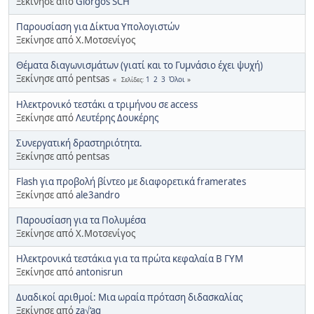
Ξεκίνησε από
Giorgos SCH
Παρουσίαση για Δίκτυα Υπολογιστών
Ξεκίνησε από Χ.Μοτσενίγος
Θέματα διαγωνισμάτων (γιατί και το Γυμνάσιο έχει ψυχή)
Ξεκίνησε από pentsas
1
2
3
Όλοι
Σελίδες
Ηλεκτρονικό τεστάκι α τριμήνου σε access
Ξεκίνησε από
Λευτέρης Δουκέρης
Συνεργατική δραστηριότητα.
Ξεκίνησε από pentsas
Flash για προβολή βίντεο με διαφορετικά framerates
Ξεκίνησε από
ale3andro
Παρουσίαση για τα Πολυμέσα
Ξεκίνησε από Χ.Μοτσενίγος
Ηλεκτρονικά τεστάκια για τα πρώτα κεφαλαία Β ΓΥΜ
Ξεκίνησε από
antonisrun
Δυαδικοί αριθμοί: Μια ωραία πρόταση διδασκαλίας
Ξεκίνησε από
za√‘ag