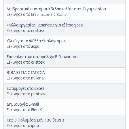
Διαδραστικά συστήματα διδασκαλίας στην Β γυμνασίου
Ξεκίνησε από
Eri
1
2
Όλοι
Σελίδες
Φύλλα εργασίας - ασκήσεις για εξέταση calc
Ξεκίνησε από
cristosx
Υλικό για τα Φύλλα Υπολογισμών
Ξεκίνησε από
aspd
Επαναληπτικό σταυρόλεξο Β Γυμνασίου
Ξεκίνησε από
cristosx
ΒΙΒΛΙΟ ΓΙΑ C ΓΛΩΣΣΑ
Ξεκίνησε από
miliana
Εφαρμογές στο Excell
Ξεκίνησε από pentsas
Δημιουργία Ε-mail
Ξεκίνησε από
EleniK
Κεφ 3 Πολυμέσα Σελ. 130 θέμα 3
Ξεκίνησε από
ipop