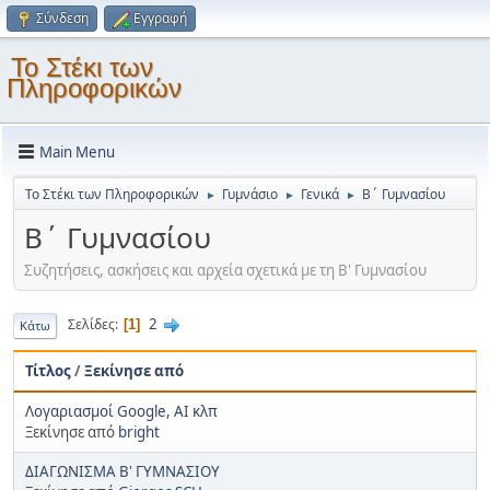
Σύνδεση
Εγγραφή
Το Στέκι των
Πληροφορικών
Main Menu
Το Στέκι των Πληροφορικών
Γυμνάσιο
Γενικά
Β΄ Γυμνασίου
►
►
►
Β΄ Γυμνασίου
Συζητήσεις, ασκήσεις και αρχεία σχετικά με τη Β' Γυμνασίου
2
Σελίδες
1
Κάτω
Τίτλος
/
Ξεκίνησε από
Λογαριασμοί Google, AI κλπ
Ξεκίνησε από
bright
ΔΙΑΓΩΝΙΣΜΑ Β' ΓΥΜΝΑΣΙΟΥ