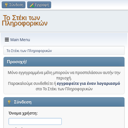
Σύνδεση
Εγγραφή
Το Στέκι των
Πληροφορικών
Main Menu
Το Στέκι των Πληροφορικών
Προσοχή!
Μόνο εγγεγραμμένα μέλη μπορούν να προσπελάσουν αυτήν την
περιοχή.
Παρακαλούμε συνδεθείτε ή
εγγραφείτε για έναν λογαριασμό
στο Το Στέκι των Πληροφορικών
Σύνδεση
Όνομα χρήστη: