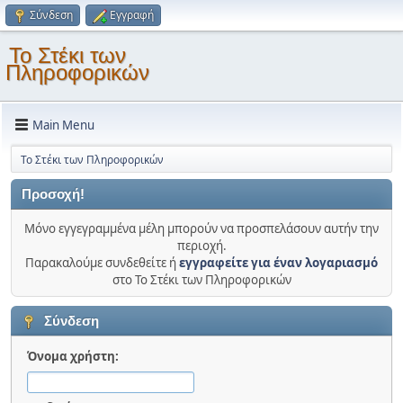
Σύνδεση
Εγγραφή
Το Στέκι των
Πληροφορικών
Main Menu
Το Στέκι των Πληροφορικών
Προσοχή!
Μόνο εγγεγραμμένα μέλη μπορούν να προσπελάσουν αυτήν την
περιοχή.
Παρακαλούμε συνδεθείτε ή
εγγραφείτε για έναν λογαριασμό
στο Το Στέκι των Πληροφορικών
Σύνδεση
Όνομα χρήστη: