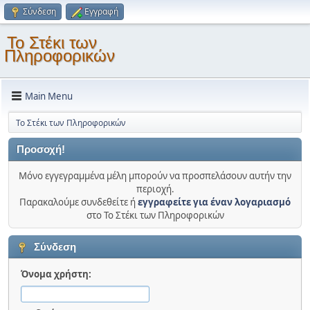
Σύνδεση
Εγγραφή
Το Στέκι των
Πληροφορικών
Main Menu
Το Στέκι των Πληροφορικών
Προσοχή!
Μόνο εγγεγραμμένα μέλη μπορούν να προσπελάσουν αυτήν την
περιοχή.
Παρακαλούμε συνδεθείτε ή
εγγραφείτε για έναν λογαριασμό
στο Το Στέκι των Πληροφορικών
Σύνδεση
Όνομα χρήστη: