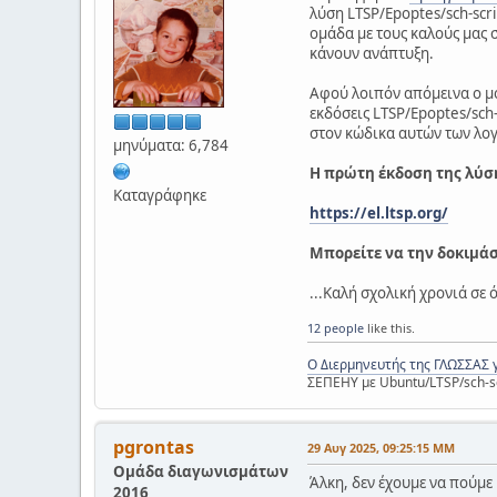
λύση LTSP/Epoptes/sch-scri
ομάδα με τους καλούς μας 
κάνουν ανάπτυξη.
Αφού λοιπόν απόμεινα ο μό
εκδόσεις LTSP/Epoptes/sch-
στον κώδικα αυτών των λογ
μηνύματα: 6,784
Η πρώτη έκδοση της λύση
Καταγράφηκε
https://el.ltsp.org/
Μπορείτε να την δοκιμά
...Καλή σχολική χρονιά σε 
12 people
like this.
Ο Διερμηνευτής της ΓΛΩΣΣΑΣ 
ΣΕΠΕΗΥ με Ubuntu/LTSP/sch-s
pgrontas
29 Αυγ 2025, 09:25:15 ΜΜ
Ομάδα διαγωνισμάτων
Άλκη, δεν έχουμε να πούμε 
2016