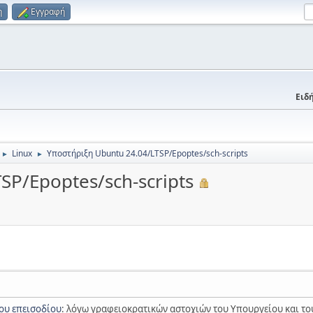
η
Εγγραφή
Ειδή
Linux
Υποστήριξη Ubuntu 24.04/LTSP/Epoptes/sch-scripts
►
►
SP/Epoptes/sch-scripts
ου επεισοδίου
: λόγω γραφειοκρατικών αστοχιών του Υπουργείου και του