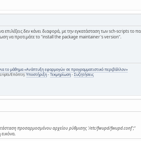
 να επιλέξεις δεν κάνει διαφορά, με την εγκατάσταση των sch-scripts το
ση να προτιμάτε το "install the package maintainer's version".
για το μάθημα «Ανάπτυξη εφαρμογών σε προγραμματιστικό περιβάλλον»
cripts/Επόπτη:
Υποστήριξη
-
Τεκμηρίωση
-
Συζητήσεις
ατάσταση προσαρμοσμένου αρχείου ρύθμισης '/etc/fwupd/fwupd.conf';
"
 εικόνα.