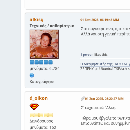
alkisg
01 Σεπ 2025, 06:19:48 ΜΜ
Τεχνικός / καθαρίστρια
Στο συγκεκριμένο, ό,τι και
Αλλά ναι στη γενική περίπτω
1 person
likes this.
Ο Διερμηνευτής της ΓΛΩΣΣΑΣ 
μηνύματα: 6,784
ΣΕΠΕΗΥ με Ubuntu/LTSP/sch-s
Καταγράφηκε
d_oikon
01 Σεπ 2025, 08:20:27 ΜΜ
Σ' ευχαριστώ ´Aλκη.
Tώρα μου έβγαλε το "
Aντικ
Δεινόσαυρος
Eπισυνάπτω και συνημμένη
μηνύματα: 162