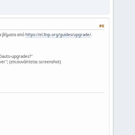
#6
τα βήματα από
https://el.ltsp.org/guides/upgrade/
.
20auto-upgrades?"
rver"; (επισυνάπτεται screenshot)