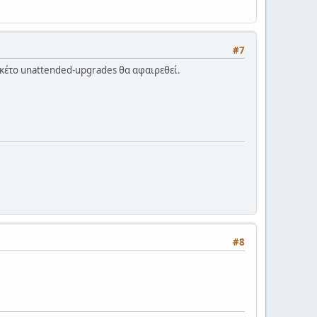
#7
 πακέτο unattended-upgrades θα αφαιρεθεί.
#8