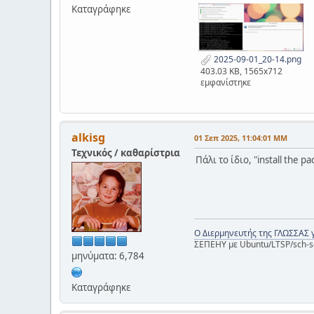
Καταγράφηκε
2025-09-01_20-14.png
403.03 KB, 1565x712
εμφανίστηκε
alkisg
01 Σεπ 2025, 11:04:01 ΜΜ
Τεχνικός / καθαρίστρια
Πάλι το ίδιο, "install the 
Ο Διερμηνευτής της ΓΛΩΣΣΑΣ 
ΣΕΠΕΗΥ με Ubuntu/LTSP/sch-s
μηνύματα: 6,784
Καταγράφηκε