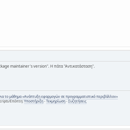
package maintainer's version". Η πάτα "Αντικατάσταση".
για το μάθημα «Ανάπτυξη εφαρμογών σε προγραμματιστικό περιβάλλον»
cripts/Επόπτη:
Υποστήριξη
-
Τεκμηρίωση
-
Συζητήσεις