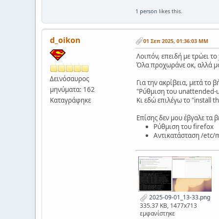
1 person
likes this.
d_oikon
01 Σεπ 2025, 01:36:03 ΜΜ
Λοιπόν, επειδή με τρώει τ
Όλα προχωράνε οκ, αλλά μο
Δεινόσαυρος
Για την ακρίβεια, μετά το 
μηνύματα: 162
"Ρύθμιση του unattended-up
Καταγράφηκε
Κι εδώ επιλέγω το "install
Επίσης δεν μου έβγαλε τα 
Ρύθμιση του firefox
Αντικατάσταση /etc/
2025-09-01_13-33.png
335.37 KB, 1477x713
εμφανίστηκε