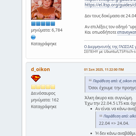
https://el.ltsp.org/guides/
Δεν τους δοκίμασα σε 24.04
Αν επιλέξεις τον οδηγό "up
μηνύματα: 6,784
Και οπωσδήποτε
επανεγκατ
Καταγράφηκε
Ο Διερμηνευτής της ΓΛΩΣΣΑΣ 
ΣΕΠΕΗΥ με Ubuntu/LTSP/sch-s
d_oikon
01 Σεπ 2025, 11:22:00 ΠΜ
Παράθεση από: d_oikon στ
Όσοι έχουμε την προηγο
Δεινόσαυρος
Άλκη άκυρο και συγνώμη.
μηνύματα: 162
Έχω την 22.04.5 LTS και όχ
Καταγράφηκε
Αν είναι να κάνω ανα
Παράθεση από: alki
22.04 => 24.04.
Ή δεν κάνω αναβάθμισ