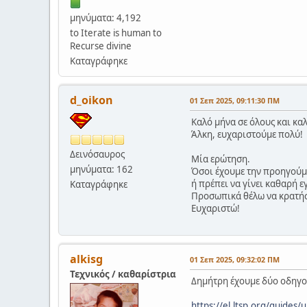
μηνύματα: 4,192
to Iterate is human to
Recurse divine
Καταγράφηκε
d_oikon
01 Σεπ 2025, 09:11:30 ΠΜ
Καλό μήνα σε όλους και κα
Άλκη, ευχαριστούμε πολύ!
Δεινόσαυρος
Μία ερώτηση.
μηνύματα: 162
Όσοι έχουμε την προηγούμε
ή πρέπει να γίνει καθαρή 
Καταγράφηκε
Προσωπικά θέλω να κρατήσ
Ευχαριστώ!
alkisg
01 Σεπ 2025, 09:32:02 ΠΜ
Τεχνικός / καθαρίστρια
Δημήτρη έχουμε δύο οδηγο
https://el.ltsp.org/guides/