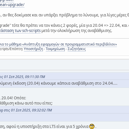
clean-upgrade/
, αν θες δοκίμασε και αν υπάρξει πρόβλημα το λύνουμε, για λίγες μέρες
grade" τότε θα πρέπει να τον κάνεις 2 φορές, μία για 20.04 => 22.04, και
άσταση των sch-scripts
μετά την ολοκλήρωση της αναβάθμισης.
για το μάθημα «Ανάπτυξη εφαρμογών σε προγραμματιστικό περιβάλλον»
cripts/Επόπτη:
Υποστήριξη
-
Τεκμηρίωση
-
Συζητήσεις
ις 01 Σεπ 2025, 09:11:30 ΠΜ
ύμενη έκδοση (20.04) κάνουμε κάποια αναβάθμιση στο 24.04....
ι 20.04! Οπότε:
βάθμιση κάνω αυτό που είπες:
sg στις 01 Σεπ 2025, 09:32:02 ΠΜ
η, αφού η υποστήριξη στα LTS είναι για 5 χρόνια
.