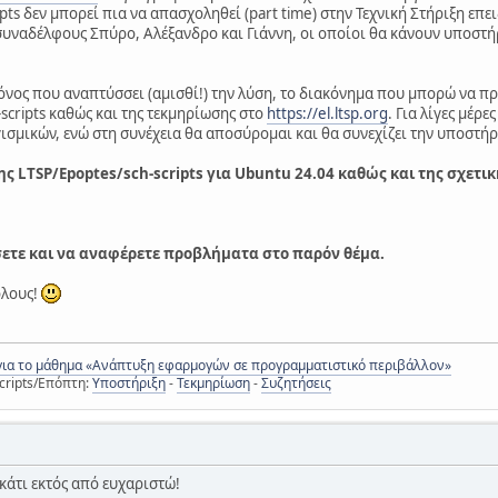
pts δεν μπορεί πια να απασχοληθεί (part time) στην Τεχνική Στήριξη επε
συναδέλφους Σπύρο, Αλέξανδρο και Γιάννη, οι οποίοι θα κάνουν υποστήρ
νος που αναπτύσσει (αμισθί!) την λύση, το διακόνημα που μπορώ να πρ
scripts καθώς και της τεκμηρίωσης στο
https://el.ltsp.org
. Για λίγες μέ
ισμικών, ενώ στη συνέχεια θα αποσύρομαι και θα συνεχίζει την υποστήρ
ς LTSP/Epoptes/sch-scripts για Ubuntu 24.04 καθώς και της σχετικ
σετε και να αναφέρετε προβλήματα στο παρόν θέμα.
όλους!
για το μάθημα «Ανάπτυξη εφαρμογών σε προγραμματιστικό περιβάλλον»
cripts/Επόπτη:
Υποστήριξη
-
Τεκμηρίωση
-
Συζητήσεις
κάτι εκτός από ευχαριστώ!