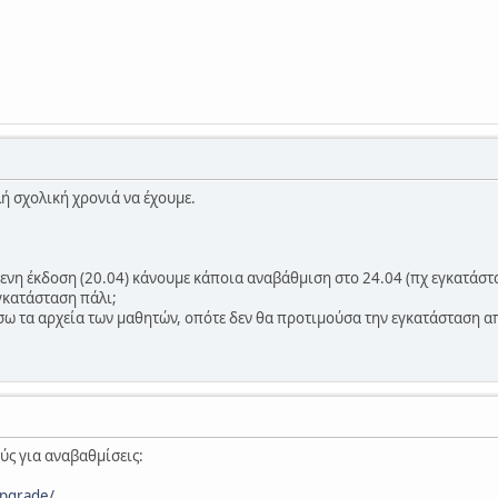
λή σχολική χρονιά να έχουμε.
νη έκδοση (20.04) κάνουμε κάποια αναβάθμιση στο 24.04 (πχ εγκατάστα
εγκατάσταση πάλι;
ω τα αρχεία των μαθητών, οπότε δεν θα προτιμούσα την εγκατάσταση απ
ύς για αναβαθμίσεις:
upgrade/