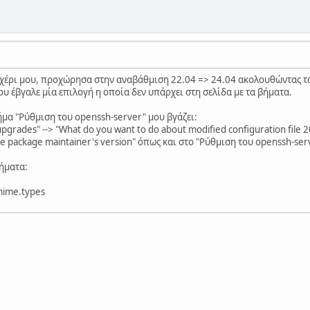
ο χέρι μου, προχώρησα στην αναβάθμιση 22.04 => 24.04 ακολουθώντας 
υ έβγαλε μία επιλογή η οποία δεν υπάρχει στη σελίδα με τα βήματα.
βήμα "Ρύθμιση του openssh-server" μου βγάζει:
grades" --> "What do you want to do about modified configuration file 
 the package maintainer's version" όπως και στο "Ρύθμιση του openssh-se
βήματα:
mime.types