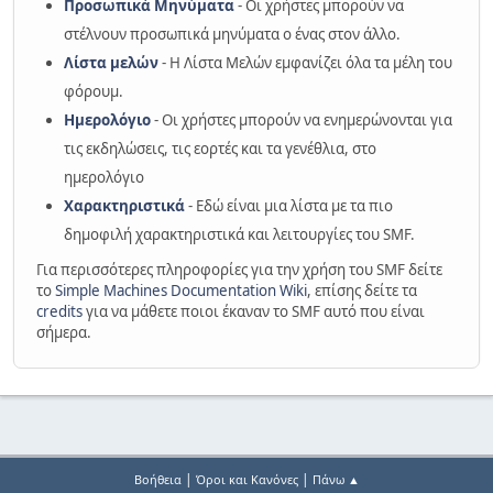
Προσωπικά Μηνύματα
- Οι χρήστες μπορούν να
στέλνουν προσωπικά μηνύματα ο ένας στον άλλο.
Λίστα μελών
- Η Λίστα Μελών εμφανίζει όλα τα μέλη του
φόρουμ.
Ημερολόγιο
- Οι χρήστες μπορούν να ενημερώνονται για
τις εκδηλώσεις, τις εορτές και τα γενέθλια, στο
ημερολόγιο
Χαρακτηριστικά
- Εδώ είναι μια λίστα με τα πιο
δημοφιλή χαρακτηριστικά και λειτουργίες του SMF.
Για περισσότερες πληροφορίες για την χρήση του SMF δείτε
το
Simple Machines Documentation Wiki
, επίσης δείτε τα
credits
για να μάθετε ποιοι έκαναν το SMF αυτό που είναι
σήμερα.
|
|
Βοήθεια
Όροι και Κανόνες
Πάνω ▲