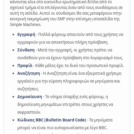
κάνοντας κλικ στο εικονίδιο ερωτηματικό δίπλα από το
σχετικό τμήμα είτε επιλέγοντας έναν από τους συνδέσμους σε
αυτή τη σελίδα. Αυτοί οι σύνδεσμοι θα σας μεταφέρουν στην
κεντρική τεκμηρίωση του SMF στην επίσημη ιστοσελίδα της
Simple Machines.
Εγγραφή
- Πολλά φόρουμ απαιτούν από τους χρήστες να
εγγραφούν για να αποκτήσουν πλήρη πρόσβαση.
Σύνδεση
- Μετά την εγγραφή, οι χρήστες πρέπει να
συνδεθούν για να έχουν πρόσβαση στο λογαριασμό τους.
Προφίλ
- Κάθε μέλος έχει το δικό του προσωπικό προφίλ.
Αναζήτηση
- Η Αναζήτηση είναι ένα εξαιρετικά χρήσιμο
εργαλείο για την εύρεση πληροφοριών σε μηνύματα και
συζητήσεις.
Δημοσίευση
- Το νόημα ύπαρξης ενός φόρουμ, η
δημοσίευση μηνυμάτων επιτρέπει στους χρήστες να
εκφραστούν.
Κώδικας BBC (Bulletin Board Code)
- Τα μηνύματα
μπορεί να είναι πιο ευπαρουσίαστα με λίγο BBC.