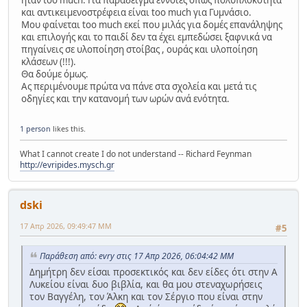
ήταν too much. Για παράδειγμα έννοιες όπως πολυπλοκότητα
και αντικειμενοστρέφεια είναι too much για Γυμνάσιο.
Μου φαίνεται too much εκεί που μιλάς για δομές επανάληψης
και επιλογής και το παιδί δεν τα έχει εμπεδώσει ξαφνικά να
πηγαίνεις σε υλοποίηση στοίβας , ουράς και υλοποίηση
κλάσεων (!!!).
Θα δούμε όμως.
Ας περιμένουμε πρώτα να πάνε στα σχολεία και μετά τις
οδηγίες και την κατανομή των ωρών ανά ενότητα.
1 person
likes this.
What I cannot create I do not understand -- Richard Feynman
http://evripides.mysch.gr
dski
17 Απρ 2026, 09:49:47 ΜΜ
#5
Παράθεση από: evry στις 17 Απρ 2026, 06:04:42 ΜΜ
Δημήτρη δεν είσαι προσεκτικός και δεν είδες ότι στην Α
Λυκείου είναι δυο βιβλία, και θα μου στεναχωρήσεις
τον Βαγγέλη, τον Άλκη και τον Σέργιο που είναι στην