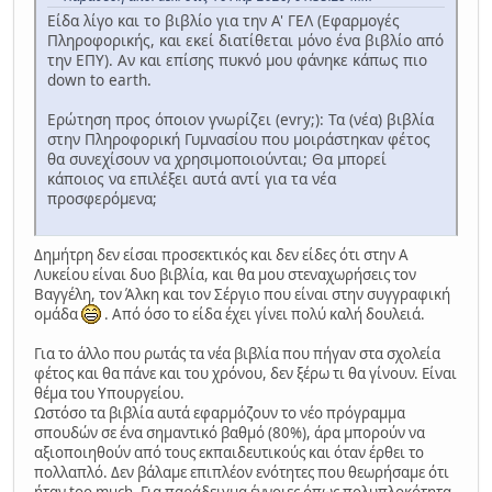
Είδα λίγο και το βιβλίο για την Α' ΓΕΛ (Εφαρμογές
Πληροφορικής, και εκεί διατίθεται μόνο ένα βιβλίο από
την ΕΠΥ). Αν και επίσης πυκνό μου φάνηκε κάπως πιο
down to earth.
Ερώτηση προς όποιον γνωρίζει (evry;): Τα (νέα) βιβλία
στην Πληροφορική Γυμνασίου που μοιράστηκαν φέτος
θα συνεχίσουν να χρησιμοποιούνται; Θα μπορεί
κάποιος να επιλέξει αυτά αντί για τα νέα
προσφερόμενα;
Δημήτρη δεν είσαι προσεκτικός και δεν είδες ότι στην Α
Λυκείου είναι δυο βιβλία, και θα μου στεναχωρήσεις τον
Βαγγέλη, τον Άλκη και τον Σέργιο που είναι στην συγγραφική
ομάδα
. Από όσο το είδα έχει γίνει πολύ καλή δουλειά.
Για το άλλο που ρωτάς τα νέα βιβλία που πήγαν στα σχολεία
φέτος και θα πάνε και του χρόνου, δεν ξέρω τι θα γίνουν. Είναι
θέμα του Υπουργείου.
Ωστόσο τα βιβλία αυτά εφαρμόζουν το νέο πρόγραμμα
σπουδών σε ένα σημαντικό βαθμό (80%), άρα μπορούν να
αξιοποιηθούν από τους εκπαιδευτικούς και όταν έρθει το
πολλαπλό. Δεν βάλαμε επιπλέον ενότητες που θεωρήσαμε ότι