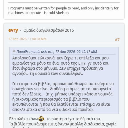
Programs must be written for people to read, and only incidentally for
machines to execute - Harold Abelson
evry
Ομάδα διαγωνισμάτων 2015
17 Απρ 2026, 11:00:58 ΜΜ
#7
Παράθεση από: dski στις 17 Απρ 2026, 09:49:47 ΜΜ
Απολογούμαι ειλικρινά. Δεν ξέρω τι επέλεξα και μου
εμφανίστηκε μόνο το ένα, αυτό της ΕΠΥ, γι' αυτό και
έτσι έγραψα στο μήνυμα. Δεν υπήρχε πρόθεση να
αγνοήσω τη δουλειά των συναδέλφων.
Για τα φετινά βιβλία, προσωπικά θεωρώ αυτονόητο να
συνεχίσουν να είναι διαθέσιμα όμως με το υπουργείο
ποτέ δεν ξέρεις... (π.χ. μήπως υπάρχει κάποιο νομικός
ή οικονομικός περιορισμός τα βιβλία που
εκτυπώνονται ή που θα διατίθενται επίσημα να είναι
αποκλειστικά από τα νέα διδακτικά πακέτα).
Έλα πλάκα κάνω
, το σύστημα έχει τα θέματά του.
Τα βιβλία που κάναμε εμείς έγιναν με άλλη διαδικασία, χωρίς