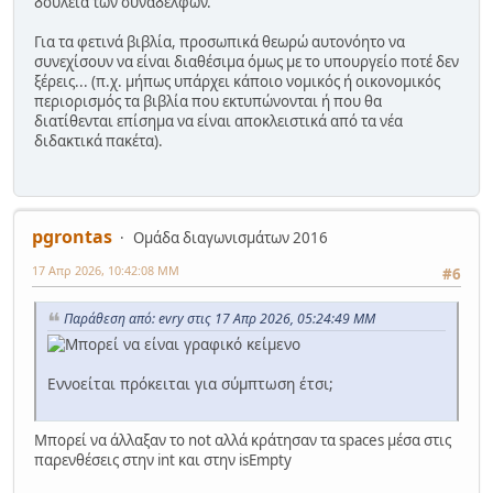
δουλειά των συναδέλφων.
Για τα φετινά βιβλία, προσωπικά θεωρώ αυτονόητο να
συνεχίσουν να είναι διαθέσιμα όμως με το υπουργείο ποτέ δεν
ξέρεις... (π.χ. μήπως υπάρχει κάποιο νομικός ή οικονομικός
περιορισμός τα βιβλία που εκτυπώνονται ή που θα
διατίθενται επίσημα να είναι αποκλειστικά από τα νέα
διδακτικά πακέτα).
pgrontas
Ομάδα διαγωνισμάτων 2016
17 Απρ 2026, 10:42:08 ΜΜ
#6
Παράθεση από: evry στις 17 Απρ 2026, 05:24:49 ΜΜ
Εννοείται πρόκειται για σύμπτωση έτσι;
Μπορεί να άλλαξαν το not αλλά κράτησαν τα spaces μέσα στις
παρενθέσεις στην int και στην isEmpty