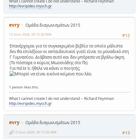
What I cannot create I do not understand -- Richard Feynman
http://evripides.mysch.gr
evry
Ομάδα διαγωνισμάτων 2015
13 Ιουν 2026, 05:15:30 ΜΜ
#12
Επανέρχομαι για το συγκεκριμένο βιβλίο το οποίο μάλιστα
δεν θα επιλέξουν οι εκπαιδευτικοί γιατί είναι το μοναδικό στη
Γ Γυμνασίου. Διάβασα αυτό και δεν μπόρεσα να βγάλω άκρη.
(Το πόσταρε ο κύριος Μωϋσιάδης στο fb)
Για πείτε τι ήθελε να κάνει ο ποιητής;
1 person
likes this.
What I cannot create I do not understand -- Richard Feynman
http://evripides.mysch.gr
evry
Ομάδα διαγωνισμάτων 2015
13 Ιουν 2026, 05:15:56 ΜΜ
#13