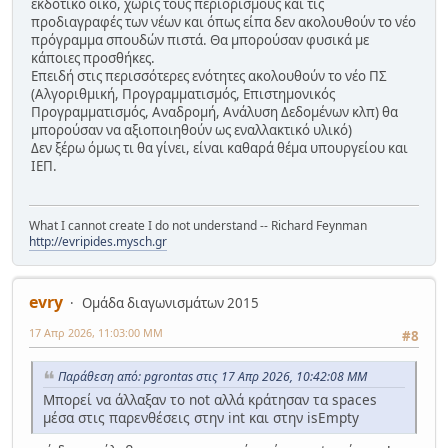
εκδοτικό οίκο, χωρίς τους περιορισμούς και τις
προδιαγραφές των νέων και όπως είπα δεν ακολουθούν το νέο
πρόγραμμα σπουδών πιστά. Θα μπορούσαν φυσικά με
κάποιες προσθήκες.
Επειδή στις περισσότερες ενότητες ακολουθούν το νέο ΠΣ
(Αλγοριθμική, Προγραμματισμός, Επιστημονικός
Προγραμματισμός, Αναδρομή, Ανάλυση Δεδομένων κλπ) θα
μπορούσαν να αξιοποιηθούν ως εναλλακτικό υλικό)
Δεν ξέρω όμως τι θα γίνει, είναι καθαρά θέμα υπουργείου και
ΙΕΠ.
What I cannot create I do not understand -- Richard Feynman
http://evripides.mysch.gr
evry
Ομάδα διαγωνισμάτων 2015
17 Απρ 2026, 11:03:00 ΜΜ
#8
Παράθεση από: pgrontas στις 17 Απρ 2026, 10:42:08 ΜΜ
Μπορεί να άλλαξαν το not αλλά κράτησαν τα spaces
μέσα στις παρενθέσεις στην int και στην isEmpty