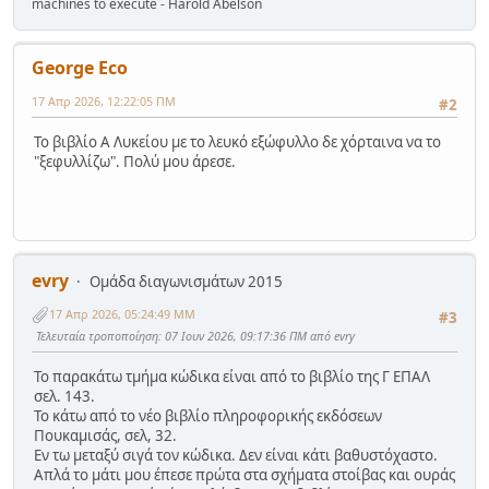
machines to execute - Harold Abelson
George Eco
17 Απρ 2026, 12:22:05 ΠΜ
#2
Το βιβλίο Α Λυκείου με το λευκό εξώφυλλο δε χόρταινα να το
"ξεφυλλίζω". Πολύ μου άρεσε.
evry
Ομάδα διαγωνισμάτων 2015
17 Απρ 2026, 05:24:49 ΜΜ
#3
Τελευταία τροποποίηση
: 07 Ιουν 2026, 09:17:36 ΠΜ από evry
Το παρακάτω τμήμα κώδικα είναι από το βιβλίο της Γ ΕΠΑΛ
σελ. 143.
Το κάτω από το νέο βιβλίο πληροφορικής εκδόσεων
Πουκαμισάς, σελ, 32.
Εν τω μεταξύ σιγά τον κώδικα. Δεν είναι κάτι βαθυστόχαστο.
Απλά το μάτι μου έπεσε πρώτα στα σχήματα στοίβας και ουράς