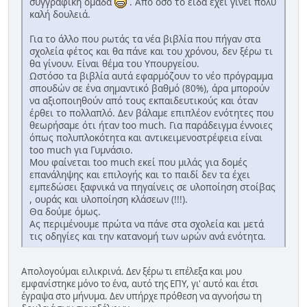
συγγραφική ομάδα
. Από όσο το είδα έχει γίνει πολύ
καλή δουλειά.
Για το άλλο που ρωτάς τα νέα βιβλία που πήγαν στα
σχολεία φέτος και θα πάνε και του χρόνου, δεν ξέρω τι
θα γίνουν. Είναι θέμα του Υπουργείου.
Ωστόσο τα βιβλία αυτά εφαρμόζουν το νέο πρόγραμμα
σπουδών σε ένα σημαντικό βαθμό (80%), άρα μπορούν
να αξιοποιηθούν από τους εκπαιδευτικούς και όταν
έρθει το πολλαπλό. Δεν βάλαμε επιπλέον ενότητες που
θεωρήσαμε ότι ήταν too much. Για παράδειγμα έννοιες
όπως πολυπλοκότητα και αντικειμενοστρέφεια είναι
too much για Γυμνάσιο.
Μου φαίνεται too much εκεί που μιλάς για δομές
επανάληψης και επιλογής και το παιδί δεν τα έχει
εμπεδώσει ξαφνικά να πηγαίνεις σε υλοποίηση στοίβας
, ουράς και υλοποίηση κλάσεων (!!!).
Θα δούμε όμως.
Ας περιμένουμε πρώτα να πάνε στα σχολεία και μετά
τις οδηγίες και την κατανομή των ωρών ανά ενότητα.
Απολογούμαι ειλικρινά. Δεν ξέρω τι επέλεξα και μου
εμφανίστηκε μόνο το ένα, αυτό της ΕΠΥ, γι' αυτό και έτσι
έγραψα στο μήνυμα. Δεν υπήρχε πρόθεση να αγνοήσω τη