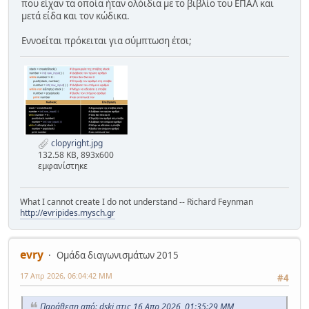
που είχαν τα οποία ήταν ολόιδια με το βιβλίο του ΕΠΑΛ και
μετά είδα και τον κώδικα.
Εννοείται πρόκειται για σύμπτωση έτσι;
clopyright.jpg
132.58 KB, 893x600
εμφανίστηκε
What I cannot create I do not understand -- Richard Feynman
http://evripides.mysch.gr
evry
Ομάδα διαγωνισμάτων 2015
17 Απρ 2026, 06:04:42 ΜΜ
#4
Παράθεση από: dski στις 16 Απρ 2026, 01:35:29 ΜΜ