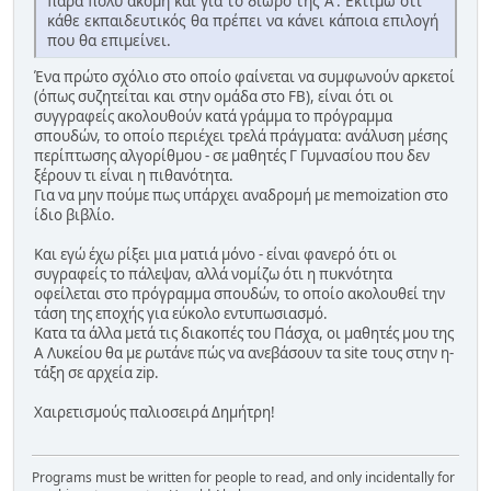
πάρα πολύ ακόμη και για το δίωρο της Α'. Εκτιμώ ότι
κάθε εκπαιδευτικός θα πρέπει να κάνει κάποια επιλογή
που θα επιμείνει.
Ένα πρώτο σχόλιο στο οποίο φαίνεται να συμφωνούν αρκετοί
(όπως συζητείται και στην ομάδα στο FB), είναι ότι οι
συγγραφείς ακολουθούν κατά γράμμα το πρόγραμμα
σπουδών, το οποίο περιέχει τρελά πράγματα: ανάλυση μέσης
περίπτωσης αλγορίθμου - σε μαθητές Γ Γυμνασίου που δεν
ξέρουν τι είναι η πιθανότητα.
Για να μην πούμε πως υπάρχει αναδρομή με memoization στο
ίδιο βιβλίο.
Και εγώ έχω ρίξει μια ματιά μόνο - είναι φανερό ότι οι
συγραφείς το πάλεψαν, αλλά νομίζω ότι η πυκνότητα
οφείλεται στο πρόγραμμα σπουδών, το οποίο ακολουθεί την
τάση της εποχής για εύκολο εντυπωσιασμό.
Κατα τα άλλα μετά τις διακοπές του Πάσχα, οι μαθητές μου της
Α Λυκείου θα με ρωτάνε πώς να ανεβάσουν τα site τους στην η-
τάξη σε αρχεία zip.
Χαιρετισμούς παλιοσειρά Δημήτρη!
Programs must be written for people to read, and only incidentally for