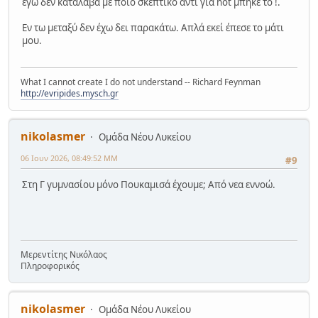
εγώ δεν κατάλαβα με ποιο σκεπτικό αντί για not μπήκε το !.
Εν τω μεταξύ δεν έχω δει παρακάτω. Απλά εκεί έπεσε το μάτι
μου.
What I cannot create I do not understand -- Richard Feynman
http://evripides.mysch.gr
nikolasmer
Ομάδα Νέου Λυκείου
06 Ιουν 2026, 08:49:52 ΜΜ
#9
Στη Γ γυμνασίου μόνο Πουκαμισά έχουμε; Από νεα εννοώ.
Μερεντίτης Νικόλαος
Πληροφορικός
nikolasmer
Ομάδα Νέου Λυκείου