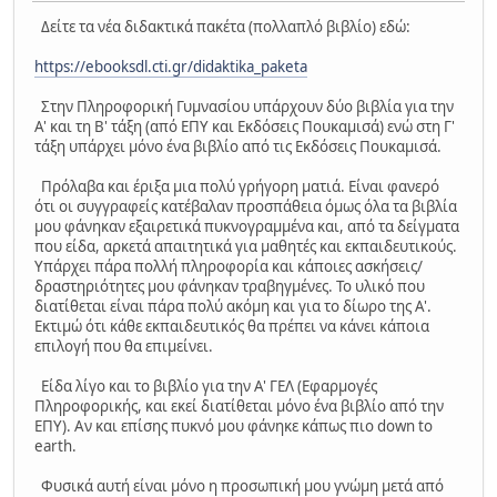
Δείτε τα νέα διδακτικά πακέτα (πολλαπλό βιβλίο) εδώ:
https://ebooksdl.cti.gr/didaktika_paketa
Στην Πληροφορική Γυμνασίου υπάρχουν δύο βιβλία για την
Α' και τη Β' τάξη (από ΕΠΥ και Εκδόσεις Πουκαμισά) ενώ στη Γ'
τάξη υπάρχει μόνο ένα βιβλίο από τις Εκδόσεις Πουκαμισά.
Πρόλαβα και έριξα μια πολύ γρήγορη ματιά. Είναι φανερό
ότι οι συγγραφείς κατέβαλαν προσπάθεια όμως όλα τα βιβλία
μου φάνηκαν εξαιρετικά πυκνογραμμένα και, από τα δείγματα
που είδα, αρκετά απαιτητικά για μαθητές και εκπαιδευτικούς.
Υπάρχει πάρα πολλή πληροφορία και κάποιες ασκήσεις/
δραστηριότητες μου φάνηκαν τραβηγμένες. Το υλικό που
διατίθεται είναι πάρα πολύ ακόμη και για το δίωρο της Α'.
Εκτιμώ ότι κάθε εκπαιδευτικός θα πρέπει να κάνει κάποια
επιλογή που θα επιμείνει.
Είδα λίγο και το βιβλίο για την Α' ΓΕΛ (Εφαρμογές
Πληροφορικής, και εκεί διατίθεται μόνο ένα βιβλίο από την
ΕΠΥ). Αν και επίσης πυκνό μου φάνηκε κάπως πιο down to
earth.
Φυσικά αυτή είναι μόνο η προσωπική μου γνώμη μετά από