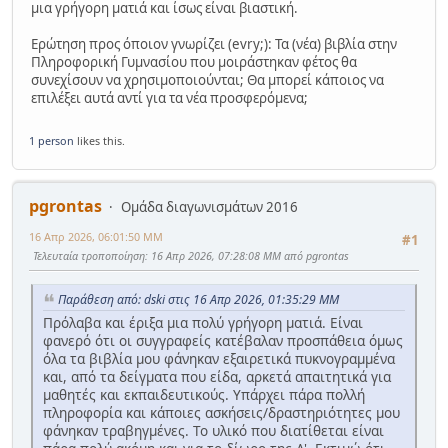
μια γρήγορη ματιά και ίσως είναι βιαστική.
Ερώτηση προς όποιον γνωρίζει (evry;): Τα (νέα) βιβλία στην
Πληροφορική Γυμνασίου που μοιράστηκαν φέτος θα
συνεχίσουν να χρησιμοποιούνται; Θα μπορεί κάποιος να
επιλέξει αυτά αντί για τα νέα προσφερόμενα;
1 person
likes this.
pgrontas
Ομάδα διαγωνισμάτων 2016
16 Απρ 2026, 06:01:50 ΜΜ
#1
Τελευταία τροποποίηση
: 16 Απρ 2026, 07:28:08 ΜΜ από pgrontas
Παράθεση από: dski στις 16 Απρ 2026, 01:35:29 ΜΜ
Πρόλαβα και έριξα μια πολύ γρήγορη ματιά. Είναι
φανερό ότι οι συγγραφείς κατέβαλαν προσπάθεια όμως
όλα τα βιβλία μου φάνηκαν εξαιρετικά πυκνογραμμένα
και, από τα δείγματα που είδα, αρκετά απαιτητικά για
μαθητές και εκπαιδευτικούς. Υπάρχει πάρα πολλή
πληροφορία και κάποιες ασκήσεις/δραστηριότητες μου
φάνηκαν τραβηγμένες. Το υλικό που διατίθεται είναι