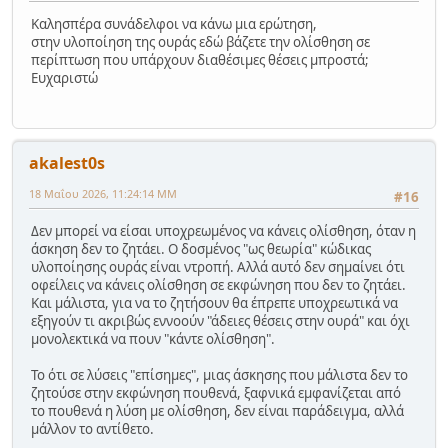
Καλησπέρα συνάδελφοι να κάνω μια ερώτηση,
στην υλοποίηση της ουράς εδώ βάζετε την ολίσθηση σε
περίπτωση που υπάρχουν διαθέσιμες θέσεις μπροστά;
Ευχαριστώ
akalest0s
18 Μαΐου 2026, 11:24:14 ΜΜ
#16
Δεν μπορεί να είσαι υποχρεωμένος να κάνεις ολίσθηση, όταν η
άσκηση δεν το ζητάει. Ο δοσμένος "ως θεωρία" κώδικας
υλοποίησης ουράς είναι ντροπή. Αλλά αυτό δεν σημαίνει ότι
οφείλεις να κάνεις ολίσθηση σε εκφώνηση που δεν το ζητάει.
Και μάλιστα, για να το ζητήσουν θα έπρεπε υποχρεωτικά να
εξηγούν τι ακριβώς εννοούν "άδειες θέσεις στην ουρά" και όχι
μονολεκτικά να πουν "κάντε ολίσθηση".
Το ότι σε λύσεις "επίσημες", μιας άσκησης που μάλιστα δεν το
ζητούσε στην εκφώνηση πουθενά, ξαφνικά εμφανίζεται από
το πουθενά η λύση με ολίσθηση, δεν είναι παράδειγμα, αλλά
μάλλον το αντίθετο.