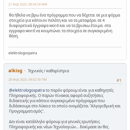
27 Φεβ 2023, 08:04:59 ΜΜ
θα ήθελα να βρω ένα πρόγραμμα που να δέχεται σε μια φόρμα
στοιχεία για κάποιον πελάτη και να τα μεταφέρει σε 4
διαφορετικά έγγραφα word και να τα βρισκω έτοιμα. στα
εγγραφα word να κουμπώνει τα στοιχεία σε συγκεκριμένη
θέση.
elektrologospatra
alkisg
Τεχνικός / καθαρίστρια
28 Φεβ 2023, 09:02:30 ΠΜ
#1
@elektrologospatra
το παρόν φόρουμ είναι για καθηγητές
Πληροφορικής. Ο παρών πίνακας αφορά συζητήσεις
διδακτικής για κάποιο συγκεκριμένο πρόγραμμα που
διδάσκουμε στο Λύκειο το οποίο ονομάζεται "Αλγοριθμική και
Προγραμματισμός".
Δεν είναι κατάλληλο φόρουμ για γενικές ερωτήσεις
Πληροφορικής και νέων Τεχνολογιών... δοκίμασε αν θες