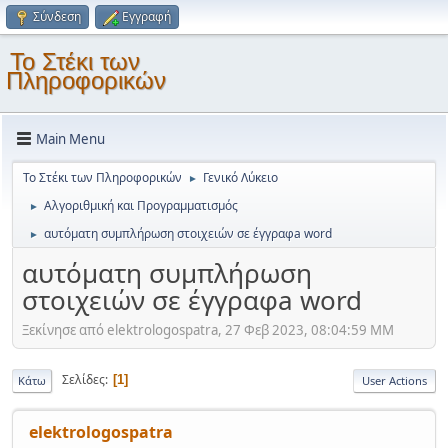
Σύνδεση
Εγγραφή
Το Στέκι των
Πληροφορικών
Main Menu
Το Στέκι των Πληροφορικών
Γενικό Λύκειο
►
Αλγοριθμική και Προγραμματισμός
►
αυτόματη συμπλήρωση στοιχειών σε έγγραφa word
►
αυτόματη συμπλήρωση
στοιχειών σε έγγραφa word
Ξεκίνησε από elektrologospatra, 27 Φεβ 2023, 08:04:59 ΜΜ
Σελίδες
1
Κάτω
User Actions
elektrologospatra