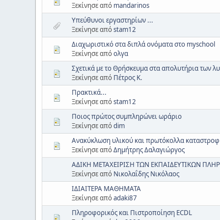
Ξεκίνησε από
mandarinos
Υπεύθυνοι εργαστηρίων ...
Ξεκίνησε από
stam12
Διαχωριστικό στα διπλά ονόματα στο myschool
Ξεκίνησε από
ολγα
Σχετικά με το Θρήσκευμα στα απολυτήρια των λ
Ξεκίνησε από
Πέτρος Κ.
Πρακτικά...
Ξεκίνησε από
stam12
Ποιος πρώτος συμπληρώνει ωράριο
Ξεκίνησε από
dim
Ανακύκλωση υλικού και πρωτόκολλα καταστροφ
Ξεκίνησε από
Δημήτρης Δαλαγιώργος
ΑΔΙΚΗ ΜΕΤΑΧΕΙΡΙΣΗ ΤΩΝ ΕΚΠΑΙΔΕΥΤΙΚΩΝ ΠΛΗ
Ξεκίνησε από
Νικολαΐδης Νικόλαος
ΙΔΙΑΙΤΕΡΑ ΜΑΘΗΜΑΤΑ
Ξεκίνησε από
adaki87
Πληροφορικός και Πιστροποίηση ECDL