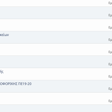
Εμ
Εμ
Εμ
υκείων
Εμ
Εμ
Εμ
ής
Εμ
ΡΟΦΟΡΙΚΗΣ ΠΕ19-20
Εμ
Εμ