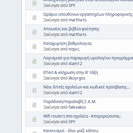
Ξεκίνησε από
SPY
Ωράριο υπευθύνων εργαστηρίων πληροφορικής
Ξεκίνησε από
martha-ts
Απουσίες και βιβλία φοίτησης
Ξεκίνησε από
martha-ts
Καταχωρηση βαθμολογιας
Ξεκίνησε από
παρις
Λογισμικό για παραγωγή ωρολογίου προγράμματ
Ξεκίνησε από
stam12
ΕΠΑΛ & κλήρωση στην Β' τάξη
Ξεκίνησε από
likoyrgos
Νέοι δ/ντές σχολείων και κωδικοί πρόσβασης...
Ξεκίνησε από
stam12
Παράδοση/παραλαβή Σ.Α.Μ.
Ξεκίνησε από
falexakos
Wifi routers στα σχολεία - Απαγορεύονται;
Ξεκίνησε από
SPY
Κανονισμοί - όλοι μαζί κάπου;