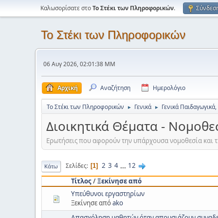
Καλωσορίσατε στο
Το Στέκι των Πληροφορικών
.
Σύνδεσ
Το Στέκι των Πληροφορικών
06 Αυγ 2026, 02:01:38 ΜΜ
Αρχική
Αναζήτηση
Ημερολόγιο
Το Στέκι των Πληροφορικών
Γενικά
Γενικά Παιδαγωγικά,
►
►
Διοικητικά Θέματα - Νομοθε
Ερωτήσεις που αφορούν την υπάρχουσα νομοθεσία και τι
2
3
4
...
12
Σελίδες
1
Κάτω
Τίτλος
/
Ξεκίνησε από
Υπεύθυνοι εργαστηρίων
Ξεκίνησε από
ako
Απασχόληση μαθητών όταν απουσιάζουν συναδ