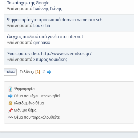
Τα «αίσχη» της Google...
Ξεκίνησε από
Ιωάννης Γκίνης
Ψηφοφορία για προσωπικό domain name στο sch.
Ξεκίνησε από
Loukritia
έλεγχος παιδιού από γονέα στο internet
Ξεκίνησε από
gimnasio
Ένα ωραίο video: http://www.savemitsos.gr/
Ξεκίνησε από
Σπύρος Δουκάκης
2
Σελίδες
1
Πάνω
Ψηφοφορία
Θέμα που έχει μετακινηθεί
Κλειδωμένο θέμα
Μόνιμο θέμα
Θέμα που παρακολουθείτε