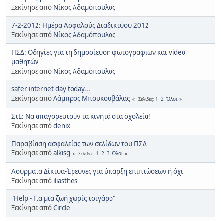
Ξεκίνησε από
Νίκος Αδαμόπουλος
7-2-2012: Ημέρα Ασφαλούς Διαδικτύου 2012
Ξεκίνησε από
Νίκος Αδαμόπουλος
ΠΣΔ: Οδηγίες για τη δημοσίευση φωτογραφιών και video
μαθητών
Ξεκίνησε από
Νίκος Αδαμόπουλος
safer internet day today...
Ξεκίνησε από
Λάμπρος Μπουκουβάλας
1
2
Όλοι
Σελίδες
ΣτΕ: Να απαγορευτούν τα κινητά στα σχολεία!
Ξεκίνησε από
denix
Παραβίαση ασφαλείας των σελίδων του ΠΣΔ
Ξεκίνησε από
alkisg
1
2
3
Όλοι
Σελίδες
Ασύρματα Δίκτυα-Έρευνες για ύπαρξη επιπτώσεων ή όχι.
Ξεκίνησε από
iliasthes
"Help - Για μια ζωή χωρίς τσιγάρο"
Ξεκίνησε από
Circle