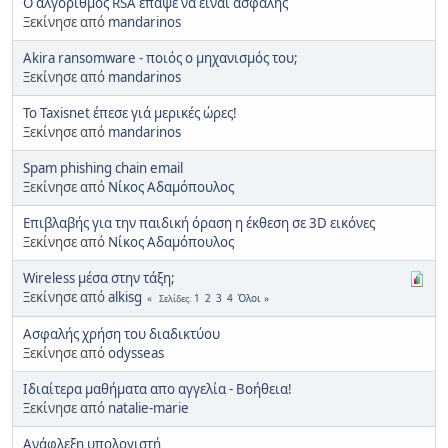
Ο αλγόριθμος RSA έπαψε να είναι ασφαλής
Ξεκίνησε από
mandarinos
Akira ransomware - ποιός ο μηχανισμός του;
Ξεκίνησε από
mandarinos
Το Taxisnet έπεσε γιά μερικές ώρες!
Ξεκίνησε από
mandarinos
Spam phishing chain email
Ξεκίνησε από
Νίκος Αδαμόπουλος
Επιβλαβής για την παιδική όραση η έκθεση σε 3D εικόνες
Ξεκίνησε από
Νίκος Αδαμόπουλος
Wireless μέσα στην τάξη;
Ξεκίνησε από
alkisg
1
2
3
4
Όλοι
Σελίδες
Ασφαλής χρήση του διαδικτύου
Ξεκίνησε από
odysseas
Ιδιαίτερα μαθήματα απο αγγελία - Βοήθεια!
Ξεκίνησε από
natalie-marie
Ανάφλεξη υπολογιστή