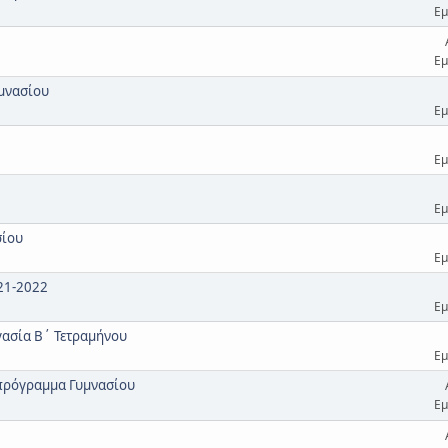
Εμ
Εμ
υμνασίου
Εμ
Εμ
Εμ
σίου
Εμ
21-2022
Εμ
ργασία Β΄ Τετραμήνου
Εμ
πρόγραμμα Γυμνασίου
Εμ