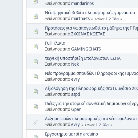
Ξεκίνησε από
mandarinos
Νέο ψηφιακό βιβλίο πληροφορικής γυμνασίου
Ξεκίνησε από
martha-ts
1
2
Όλοι
Σελίδες
Προτάσεις για να απογειωθεί το μάθημα της Γ Γ
Ξεκίνησε από
ΣΧΟΙΝΑΣ ΚΩΣΤΑΣ
Full Ηλικία
Ξεκίνησε από
GAMINGCHATS
τεχνική υποστήριξη υπολογιστών ΕΣΠΑ
Ξεκίνησε από
Nek
Νέο πρόγραμμα σπουδών Πληροφορικής Γυμνα
Ξεκίνησε από
evry
Αξιολόγηση της Πληροφορικής στο Γυμνάσιο 20
Ξεκίνησε από
aspd
Ιδέες για την ατομική συνθετική δημιουργική ε
Ξεκίνησε από
Gpan
Αύξηση ωρών πληροφορικής στο νέο ωρολόγιο 
Ξεκίνησε από
evry
1
2
Όλοι
Σελίδες
Εργαστήριο με rpi ή arduino