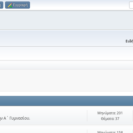
η
Εγγραφή
Ειδή
Μηνύματα: 201
ην Α΄ Γυμνασίου.
Θέματα: 37
Μηνύματα: 158