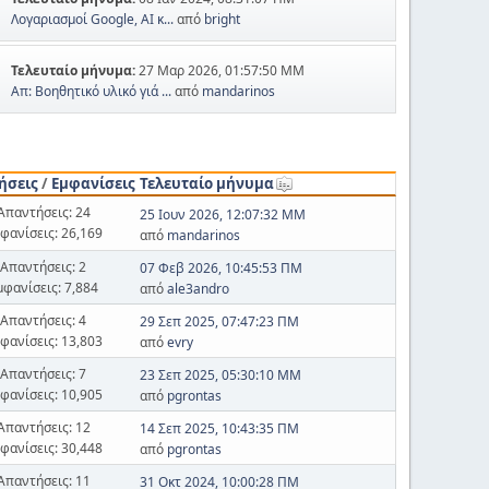
Λογαριασμοί Google, AI κ...
από
bright
Τελευταίο μήνυμα:
27 Μαρ 2026, 01:57:50 ΜΜ
Απ: Βοηθητικό υλικό γιά ...
από
mandarinos
ήσεις
/
Εμφανίσεις
Τελευταίο μήνυμα
Απαντήσεις: 24
25 Ιουν 2026, 12:07:32 ΜΜ
φανίσεις: 26,169
από
mandarinos
Απαντήσεις: 2
07 Φεβ 2026, 10:45:53 ΠΜ
μφανίσεις: 7,884
από
ale3andro
Απαντήσεις: 4
29 Σεπ 2025, 07:47:23 ΠΜ
φανίσεις: 13,803
από
evry
Απαντήσεις: 7
23 Σεπ 2025, 05:30:10 ΜΜ
φανίσεις: 10,905
από
pgrontas
Απαντήσεις: 12
14 Σεπ 2025, 10:43:35 ΠΜ
φανίσεις: 30,448
από
pgrontas
Απαντήσεις: 11
31 Οκτ 2024, 10:00:28 ΠΜ