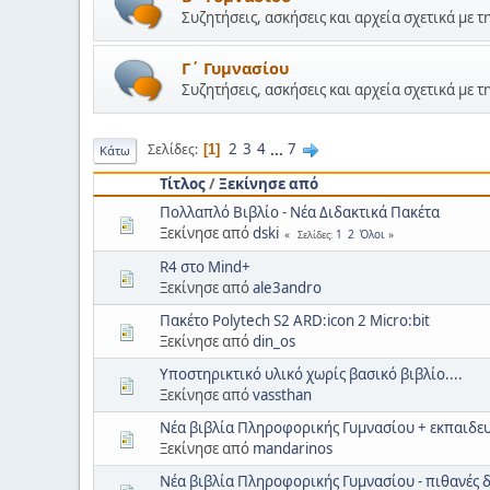
Συζητήσεις, ασκήσεις και αρχεία σχετικά με τ
Γ΄ Γυμνασίου
Συζητήσεις, ασκήσεις και αρχεία σχετικά με τ
2
3
4
...
7
Σελίδες
1
Κάτω
Τίτλος
/
Ξεκίνησε από
Πολλαπλό Βιβλίο - Νέα Διδακτικά Πακέτα
Ξεκίνησε από
dski
1
2
Όλοι
Σελίδες
R4 στο Mind+
Ξεκίνησε από
ale3andro
Πακέτο Polytech S2 ARD:icon 2 Micro:bit
Ξεκίνησε από
din_os
Υποστηρικτικό υλικό χωρίς βασικό βιβλίο....
Ξεκίνησε από
vassthan
Νέα βιβλία Πληροφορικής Γυμνασίου + εκπαιδευτ
Ξεκίνησε από
mandarinos
Νέα βιβλία Πληροφορικής Γυμνασίου - πιθανές 