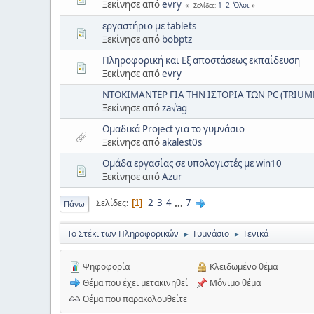
Ξεκίνησε από
evry
1
2
Όλοι
Σελίδες
εργαστήριο με tablets
Ξεκίνησε από
bobptz
Πληροφορική και Εξ αποστάσεως εκπαίδευση
Ξεκίνησε από
evry
ΝΤΟΚΙΜΑΝΤΕΡ ΓΙΑ ΤΗΝ ΙΣΤΟΡΙΑ ΤΩΝ PC (TRIUM
Ξεκίνησε από
za√‘ag
Ομαδικά Project για το γυμνάσιο
Ξεκίνησε από
akalest0s
Ομάδα εργασίας σε υπολογιστές με win10
Ξεκίνησε από
Azur
2
3
4
...
7
Σελίδες
1
Πάνω
Το Στέκι των Πληροφορικών
Γυμνάσιο
Γενικά
►
►
Ψηφοφορία
Κλειδωμένο θέμα
Θέμα που έχει μετακινηθεί
Μόνιμο θέμα
Θέμα που παρακολουθείτε