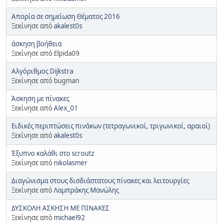
Απορία σε σημείωση Θέματος 2016
Ξεκίνησε από
akalest0s
άσκηση βοήθεια
Ξεκίνησε από Elpida09
Αλγόριθμος Dijkstra
Ξεκίνησε από bugman
Άσκηση με πίνακες
Ξεκίνησε από
Alex_01
Ειδικές περιπτώσεις πινάκων (τετραγωνικοί, τριγωνικοί, αραιοί)
Ξεκίνησε από
akalest0s
Έξυπνο καλάθι στο scroutz
Ξεκίνησε από
nikolasmer
Διαγώνισμα στους δισδιάστατους πίνακες και λειτουργίες
Ξεκίνησε από
Λαμπράκης Μανώλης
ΔΥΣΚΟΛΗ ΑΣΚΗΣΗ ΜΕ ΠΙΝΑΚΕΣ
Ξεκίνησε από
michael92