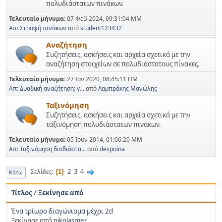
πολυδιάστατων πινάκων.
Τελευταίο μήνυμα:
07 Φεβ 2024, 09:31:04 ΜΜ
Απ: Στροφή πινάκων
από
student123432
Αναζήτηση
Συζητήσεις, ασκήσεις και αρχεία σχετικά με την
αναζήτηση στοιχείων σε πολυδιάστατους πίνακες.
Τελευταίο μήνυμα:
27 Ιαν 2020, 08:45:11 ΠΜ
Απ: Δυαδική αναζήτηση: γ...
από
Λαμπράκης Μανώλης
Ταξινόμηση
Συζητήσεις, ασκήσεις και αρχεία σχετικά με την
ταξινόμηση πολυδιάστατων πινάκων.
Τελευταίο μήνυμα:
05 Ιουν 2014, 01:06:20 ΜΜ
Απ: Ταξινόμηση δισδιάστα...
από
despoina
2
3
4
Σελίδες
1
Κάτω
Τίτλος
/
Ξεκίνησε από
Ένα τρίωρο διαγώνισμα μέχρι 2d
Ξεκίνησε από
nikolasmer