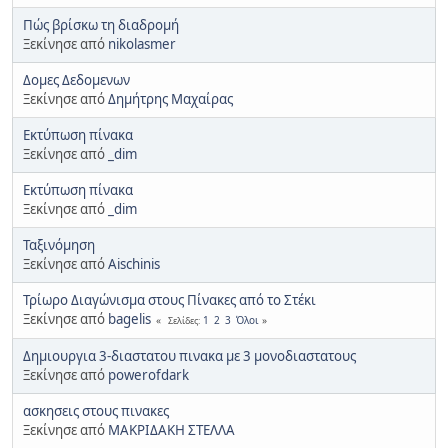
Πώς βρίσκω τη διαδρομή
Ξεκίνησε από
nikolasmer
Δομες Δεδομενων
Ξεκίνησε από
Δημήτρης Μαχαίρας
Εκτύπωση πίνακα
Ξεκίνησε από
_dim
Εκτύπωση πίνακα
Ξεκίνησε από
_dim
Ταξινόμηση
Ξεκίνησε από
Aischinis
Τρίωρο Διαγώνισμα στους Πίνακες από το Στέκι
Ξεκίνησε από
bagelis
1
2
3
Όλοι
Σελίδες
Δημιουργια 3-διαστατου πινακα με 3 μονοδιαστατους
Ξεκίνησε από
powerofdark
ασκησεις στους πινακες
Ξεκίνησε από
ΜΑΚΡΙΔΑΚΗ ΣΤΕΛΛΑ