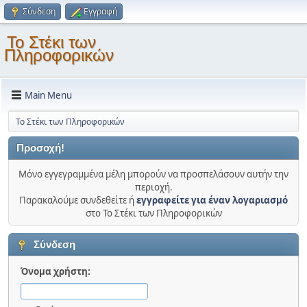
Σύνδεση
Εγγραφή
Το Στέκι των
Πληροφορικών
Main Menu
Το Στέκι των Πληροφορικών
Προσοχή!
Μόνο εγγεγραμμένα μέλη μπορούν να προσπελάσουν αυτήν την
περιοχή.
Παρακαλούμε συνδεθείτε ή
εγγραφείτε για έναν λογαριασμό
στο Το Στέκι των Πληροφορικών
Σύνδεση
Όνομα χρήστη: