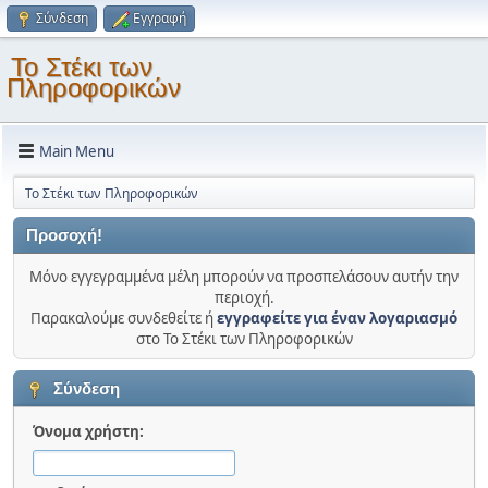
Σύνδεση
Εγγραφή
Το Στέκι των
Πληροφορικών
Main Menu
Το Στέκι των Πληροφορικών
Προσοχή!
Μόνο εγγεγραμμένα μέλη μπορούν να προσπελάσουν αυτήν την
περιοχή.
Παρακαλούμε συνδεθείτε ή
εγγραφείτε για έναν λογαριασμό
στο Το Στέκι των Πληροφορικών
Σύνδεση
Όνομα χρήστη: