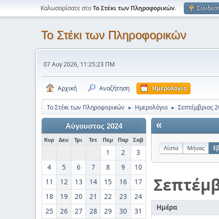
Καλωσορίσατε στο
Το Στέκι των Πληροφορικών
.
Σύνδεσ
Το Στέκι των Πληροφορικών
07 Αυγ 2026, 11:25:23 ΠΜ
Αρχική
Αναζήτηση
Ημερολόγιο
Το Στέκι των Πληροφορικών
Ημερολόγιο
Σεπτέμβριος 2
►
►
«
Αύγουστος 2024
Κυρ
Δευ
Τρι
Τετ
Πεμ
Παρ
Σαβ
Λίστα
Μήνας
Ε
1
2
3
4
5
6
7
8
9
10
Σεπτέμβ
11
12
13
14
15
16
17
18
19
20
21
22
23
24
Ημέρα
25
26
27
28
29
30
31