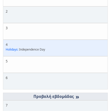
2
3
4
Holidays:
Independence Day
5
6
»
7