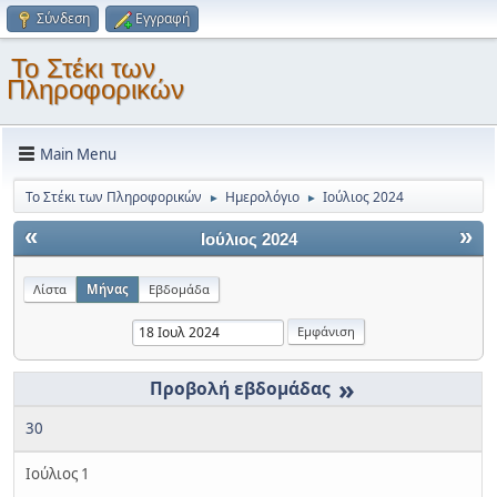
Σύνδεση
Εγγραφή
Το Στέκι των
Πληροφορικών
Main Menu
Το Στέκι των Πληροφορικών
Ημερολόγιο
Ιούλιος 2024
►
►
«
»
Ιούλιος 2024
Λίστα
Μήνας
Εβδομάδα
»
30
Ιούλιος 1