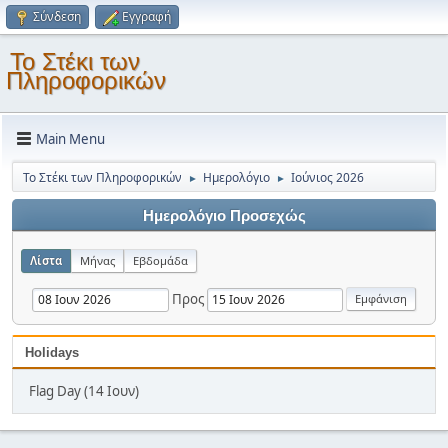
Σύνδεση
Εγγραφή
Το Στέκι των
Πληροφορικών
Main Menu
Το Στέκι των Πληροφορικών
Ημερολόγιο
Ιούνιος 2026
►
►
Ημερολόγιο Προσεχώς
Λίστα
Μήνας
Εβδομάδα
Προς
Holidays
Flag Day (14 Ιουν)