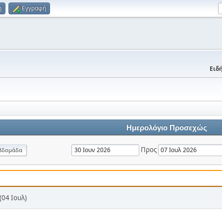
η
Εγγραφή
Ειδή
Ημερολόγιο Προσεχώς
Προς
βδομάδα
04 Ιουλ)