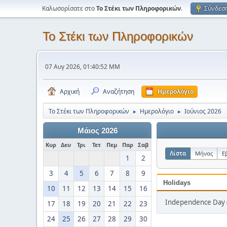
Καλωσορίσατε στο
Το Στέκι των Πληροφορικών
.
Σύνδεσ
Το Στέκι των Πληροφορικών
07 Αυγ 2026, 01:40:52 ΜΜ
Αρχική
Αναζήτηση
Ημερολόγιο
Το Στέκι των Πληροφορικών
Ημερολόγιο
Ιούνιος 2026
►
►
Μάιος 2026
Κυρ
Δευ
Τρι
Τετ
Πεμ
Παρ
Σαβ
Λίστα
Μήνας
Ε
1
2
3
4
5
6
7
8
9
Holidays
10
11
12
13
14
15
16
Independence Day (
17
18
19
20
21
22
23
24
25
26
27
28
29
30