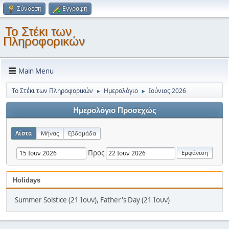
Σύνδεση
Εγγραφή
Το Στέκι των
Πληροφορικών
Main Menu
Το Στέκι των Πληροφορικών
Ημερολόγιο
Ιούνιος 2026
►
►
Ημερολόγιο Προσεχώς
Λίστα
Μήνας
Εβδομάδα
Προς
Holidays
Summer Solstice (21 Ιουν), Father's Day (21 Ιουν)