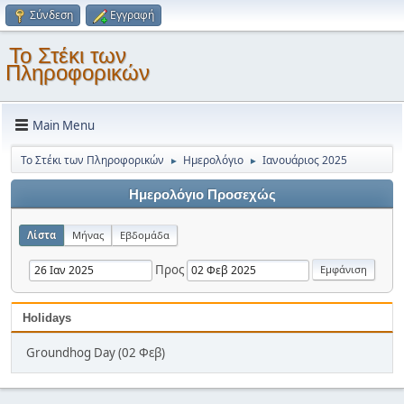
Σύνδεση
Εγγραφή
Το Στέκι των
Πληροφορικών
Main Menu
Το Στέκι των Πληροφορικών
Ημερολόγιο
Ιανουάριος 2025
►
►
Ημερολόγιο Προσεχώς
Λίστα
Μήνας
Εβδομάδα
Προς
Holidays
Groundhog Day (02 Φεβ)