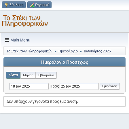
Σύνδεση
Εγγραφή
Το Στέκι των
Πληροφορικών
Main Menu
Το Στέκι των Πληροφορικών
Ημερολόγιο
Ιανουάριος 2025
►
►
Ημερολόγιο Προσεχώς
Λίστα
Μήνας
Εβδομάδα
Προς
Δεν υπάρχουν γεγονότα προς εμφάνιση.