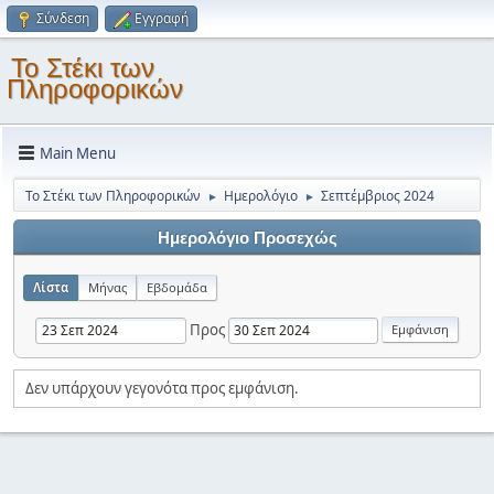
Σύνδεση
Εγγραφή
Το Στέκι των
Πληροφορικών
Main Menu
Το Στέκι των Πληροφορικών
Ημερολόγιο
Σεπτέμβριος 2024
►
►
Ημερολόγιο Προσεχώς
Λίστα
Μήνας
Εβδομάδα
Προς
Δεν υπάρχουν γεγονότα προς εμφάνιση.