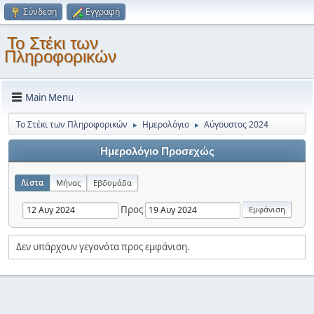
Σύνδεση
Εγγραφή
Το Στέκι των
Πληροφορικών
Main Menu
Το Στέκι των Πληροφορικών
Ημερολόγιο
Αύγουστος 2024
►
►
Ημερολόγιο Προσεχώς
Λίστα
Μήνας
Εβδομάδα
Προς
Δεν υπάρχουν γεγονότα προς εμφάνιση.