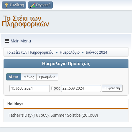
Σύνδεση
Εγγραφή
Το Στέκι των
Πληροφορικών
Main Menu
Το Στέκι των Πληροφορικών
Ημερολόγιο
Ιούνιος 2024
►
►
Ημερολόγιο Προσεχώς
Λίστα
Μήνας
Εβδομάδα
Προς
Holidays
Father's Day (16 Ιουν), Summer Solstice (20 Ιουν)