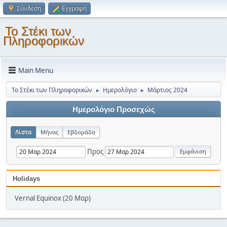
Σύνδεση
Εγγραφή
Το Στέκι των
Πληροφορικών
Main Menu
Το Στέκι των Πληροφορικών
Ημερολόγιο
Μάρτιος 2024
►
►
Ημερολόγιο Προσεχώς
Λίστα
Μήνας
Εβδομάδα
Προς
Holidays
Vernal Equinox (20 Μαρ)