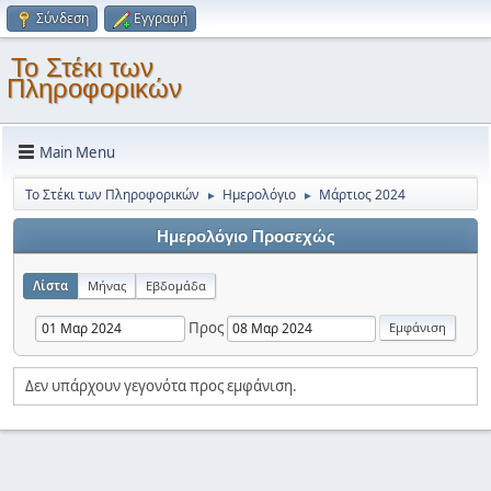
Σύνδεση
Εγγραφή
Το Στέκι των
Πληροφορικών
Main Menu
Το Στέκι των Πληροφορικών
Ημερολόγιο
Μάρτιος 2024
►
►
Ημερολόγιο Προσεχώς
Λίστα
Μήνας
Εβδομάδα
Προς
Δεν υπάρχουν γεγονότα προς εμφάνιση.