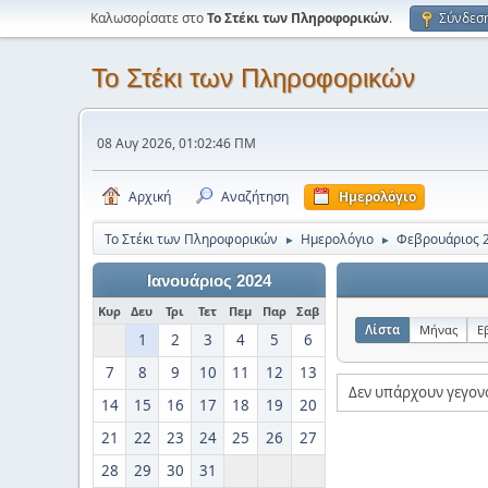
Καλωσορίσατε στο
Το Στέκι των Πληροφορικών
.
Σύνδεσ
Το Στέκι των Πληροφορικών
08 Αυγ 2026, 01:02:46 ΠΜ
Αρχική
Αναζήτηση
Ημερολόγιο
Το Στέκι των Πληροφορικών
Ημερολόγιο
Φεβρουάριος 
►
►
Ιανουάριος 2024
Κυρ
Δευ
Τρι
Τετ
Πεμ
Παρ
Σαβ
Λίστα
Μήνας
Ε
1
2
3
4
5
6
7
8
9
10
11
12
13
Δεν υπάρχουν γεγον
14
15
16
17
18
19
20
21
22
23
24
25
26
27
28
29
30
31