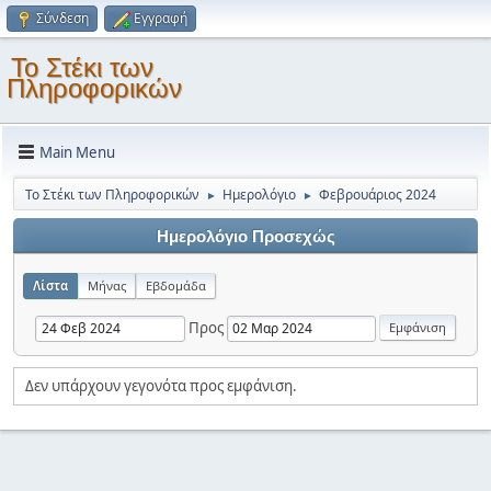
Σύνδεση
Εγγραφή
Το Στέκι των
Πληροφορικών
Main Menu
Το Στέκι των Πληροφορικών
Ημερολόγιο
Φεβρουάριος 2024
►
►
Ημερολόγιο Προσεχώς
Λίστα
Μήνας
Εβδομάδα
Προς
Δεν υπάρχουν γεγονότα προς εμφάνιση.