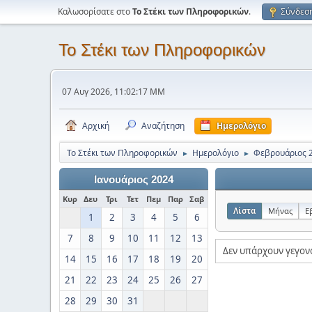
Καλωσορίσατε στο
Το Στέκι των Πληροφορικών
.
Σύνδεσ
Το Στέκι των Πληροφορικών
07 Αυγ 2026, 11:02:17 ΜΜ
Αρχική
Αναζήτηση
Ημερολόγιο
Το Στέκι των Πληροφορικών
Ημερολόγιο
Φεβρουάριος 
►
►
Ιανουάριος 2024
Κυρ
Δευ
Τρι
Τετ
Πεμ
Παρ
Σαβ
Λίστα
Μήνας
Ε
1
2
3
4
5
6
7
8
9
10
11
12
13
Δεν υπάρχουν γεγον
14
15
16
17
18
19
20
21
22
23
24
25
26
27
28
29
30
31