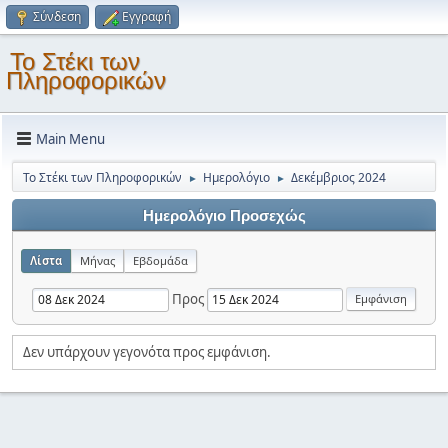
Σύνδεση
Εγγραφή
Το Στέκι των
Πληροφορικών
Main Menu
Το Στέκι των Πληροφορικών
Ημερολόγιο
Δεκέμβριος 2024
►
►
Ημερολόγιο Προσεχώς
Λίστα
Μήνας
Εβδομάδα
Προς
Δεν υπάρχουν γεγονότα προς εμφάνιση.