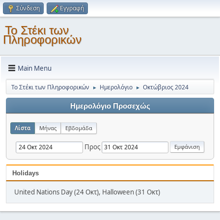
Σύνδεση
Εγγραφή
Το Στέκι των
Πληροφορικών
Main Menu
Το Στέκι των Πληροφορικών
Ημερολόγιο
Οκτώβριος 2024
►
►
Ημερολόγιο Προσεχώς
Λίστα
Μήνας
Εβδομάδα
Προς
Holidays
United Nations Day (24 Οκτ), Halloween (31 Οκτ)