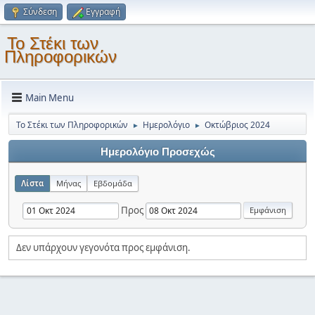
Σύνδεση
Εγγραφή
Το Στέκι των
Πληροφορικών
Main Menu
Το Στέκι των Πληροφορικών
Ημερολόγιο
Οκτώβριος 2024
►
►
Ημερολόγιο Προσεχώς
Λίστα
Μήνας
Εβδομάδα
Προς
Δεν υπάρχουν γεγονότα προς εμφάνιση.