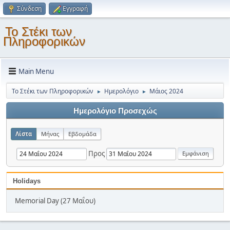
Σύνδεση
Εγγραφή
Το Στέκι των
Πληροφορικών
Main Menu
Το Στέκι των Πληροφορικών
Ημερολόγιο
Μάιος 2024
►
►
Ημερολόγιο Προσεχώς
Λίστα
Μήνας
Εβδομάδα
Προς
Holidays
Memorial Day (27 Μαΐου)