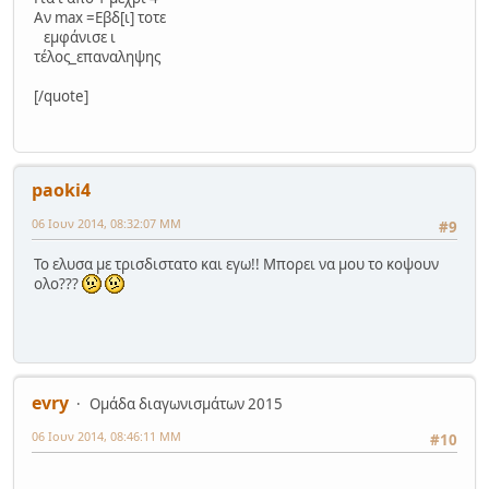
Αν max =Εβδ[ι] τοτε
εμφάνισε ι
τέλος_επαναληψης
[/quote]
paoki4
06 Ιουν 2014, 08:32:07 ΜΜ
#9
To ελυσα με τρισδιστατο και εγω!! Μπορει να μου το κοψουν
ολο???
evry
Ομάδα διαγωνισμάτων 2015
06 Ιουν 2014, 08:46:11 ΜΜ
#10