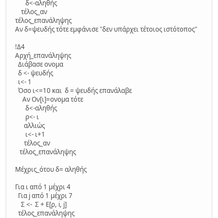
δ<-αληθής
τέλος_αν
τέλος_επανάληψης
Αν δ=ψευδής τότε εμφάνισε "δεν υπάρχει τέτοιος ιστότοπος"
!Δ4
Αρχή_επανάληψης
Διάβασε ονομα
δ <- ψευδής
ι<- 1
Όσο ι<=10 και δ = ψευδής επανάλαβε
Αν Ον[ι]=ονομα τότε
δ<-αληθής
ρ<- ι
αλλιώς
ι<- ι+1
τέλος_αν
τέλος_επανάληψης
Μέχρις_ότου δ= αληθής
Για ι από 1 μέχρι 4
Για j από 1 μέχρι 7
Σ <- Σ + Ε[ρ, i, j]
τέλος_επανάληψης