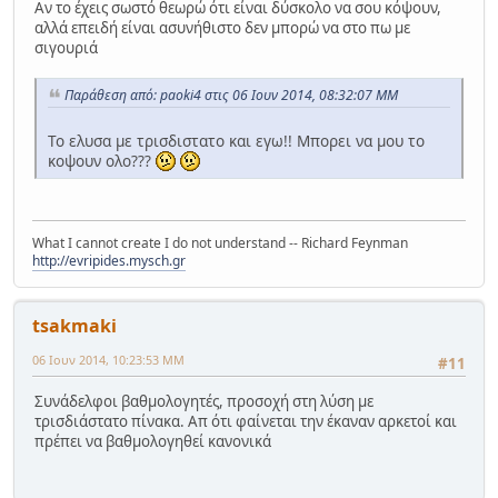
Αν το έχεις σωστό θεωρώ ότι είναι δύσκολο να σου κόψουν,
αλλά επειδή είναι ασυνήθιστο δεν μπορώ να στο πω με
σιγουριά
Παράθεση από: paoki4 στις 06 Ιουν 2014, 08:32:07 ΜΜ
To ελυσα με τρισδιστατο και εγω!! Μπορει να μου το
κοψουν ολο???
What I cannot create I do not understand -- Richard Feynman
http://evripides.mysch.gr
tsakmaki
06 Ιουν 2014, 10:23:53 ΜΜ
#11
Συνάδελφοι βαθμολογητές, προσοχή στη λύση με
τρισδιάστατο πίνακα. Απ ότι φαίνεται την έκαναν αρκετοί και
πρέπει να βαθμολογηθεί κανονικά