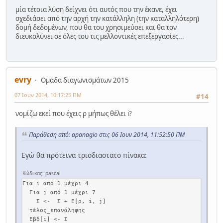
μία τέτοια λύση δείχνει ότι αυτός που την έκανε, έχει
σχεδιάσει από την αρχή την κατάλληλη (την καταλληλότερη)
δομή δεδομένων, που θα του χρησιμεύσει και θα τον
διευκολύνει σε όλες του τις μελλοντικές επεξεργασίες...
evry
Ομάδα διαγωνισμάτων 2015
07 Ιουν 2014, 10:17:25 ΠΜ
#14
νομίζω εκεί που έχεις ρ μήπως θέλει i?
Παράθεση από: apanagio στις 06 Ιουν 2014, 11:52:50 ΠΜ
Εγώ θα πρότεινα τρισδιαστατο πίνακα:
Κώδικας: pascal
Για ι από 1 μέχρι 4

  Για j από 1 μέχρι 7

    Σ <-  Σ + Ε[ρ, i, j]

  τέλος_επανάληψης

  Εβδ[i] <- Σ                                      