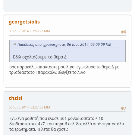
georgetsiolis
06 Ιουν 2014, 01:58:23 ΜΜ
#6
Παράθεση από: gpapargi στις 06 Ιουν 2014, 09:09:09 ΠΜ
Εδώ σχολιάζουμε το θέμα Δ
σας παρακαλω απαντηστε μου λιγο. εγω ελυσα το θεμα Δ με
τρισδιαστατο ! παρακαλω ελεγξτε το λιγο
chzisi
06 Ιουν 2014, 03:27:35 ΜΜ
#7
Εχω ενα μαθητή που ελυσε με 1 μονοδιαστατο + 10
δισδιαστατους 4x7. του πηρε 6 σελίδες αλλά απάντησε σε όλα
τα ερωτήματα. Τι λετε; θα χασει;