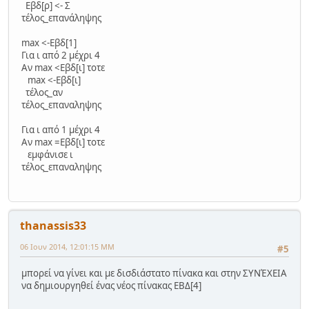
Εβδ[ρ] <- Σ
τέλος_επανάληψης
max <-Εβδ[1]
Για ι από 2 μέχρι 4
Αν max <Εβδ[ι] τοτε
max <-Εβδ[ι]
τέλος_αν
τέλος_επαναληψης
Για ι από 1 μέχρι 4
Αν max =Εβδ[ι] τοτε
εμφάνισε ι
τέλος_επαναληψης
thanassis33
06 Ιουν 2014, 12:01:15 ΜΜ
#5
μπορεί να γίνει και με δισδιάστατο πίνακα και στην ΣΥΝΈΧΕΙΑ
να δημιουργηθεί ένας νέος πίνακας ΕΒΔ[4]