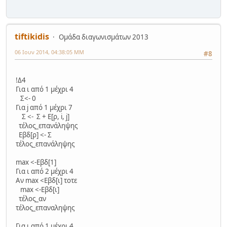
tiftikidis
Ομάδα διαγωνισμάτων 2013
06 Ιουν 2014, 04:38:05 ΜΜ
#8
!Δ4
Για ι από 1 μέχρι 4
Σ<- 0
Για j από 1 μέχρι 7
Σ <- Σ + Ε[ρ, i, j]
τέλος_επανάληψης
Εβδ[ρ] <- Σ
τέλος_επανάληψης
max <-Εβδ[1]
Για ι από 2 μέχρι 4
Αν max <Εβδ[ι] τοτε
max <-Εβδ[ι]
τέλος_αν
τέλος_επαναληψης
Για ι από 1 μέχρι 4