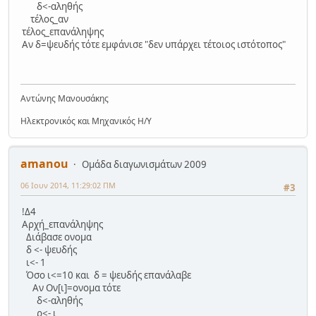
δ<-αληθής
τέλος_αν
τέλος_επανάληψης
Αν δ=ψευδής τότε εμφάνισε "δεν υπάρχει τέτοιος ιστότοπος"
Αντώνης Μανουσάκης
Ηλεκτρονικός και Μηχανικός Η/Υ
amanou
Ομάδα διαγωνισμάτων 2009
06 Ιουν 2014, 11:29:02 ΠΜ
#3
!Δ4
Αρχή_επανάληψης
Διάβασε ονομα
δ <- ψευδής
ι<- 1
Όσο ι<=10 και δ = ψευδής επανάλαβε
Αν Ον[ι]=ονομα τότε
δ<-αληθής
ρ<- ι