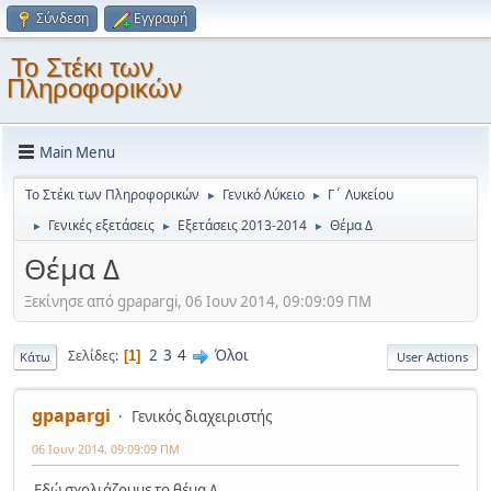
Σύνδεση
Εγγραφή
Το Στέκι των
Πληροφορικών
Main Menu
Το Στέκι των Πληροφορικών
Γενικό Λύκειο
Γ΄ Λυκείου
►
►
Γενικές εξετάσεις
Εξετάσεις 2013-2014
Θέμα Δ
►
►
►
Θέμα Δ
Ξεκίνησε από gpapargi, 06 Ιουν 2014, 09:09:09 ΠΜ
2
3
4
Όλοι
Σελίδες
1
Κάτω
User Actions
gpapargi
Γενικός διαχειριστής
06 Ιουν 2014, 09:09:09 ΠΜ
Εδώ σχολιάζουμε το θέμα Δ