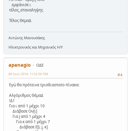
εμφάνισε ι
τέλος_επαναληψης
Τέλος ΘεμαΔ
Αντώνης Μανουσάκης
Ηλεκτρονικός και Μηχανικός Η/Υ
apanagio
ΟΔΕ
06 Ιουν 2014, 11:52:50 ΠΜ
#4
Εγώ θα πρότεινα τρισδιαστατο πίνακα:
Αλγόριθμος ΘέμαΔ
!Δ1
Για ι από 1 μέχρι 10
Διάβασε Ον[ι]
Για j από 1 μέχρι 4
Για κ από 1 μέχρι 7
Διάβασε Ε[i, j, κ]