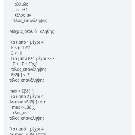
αλλιώς
ι<- ι+1
τέλος_αν
τέλος_επανάληψης
Μέχρις_ότου δ= αληθής
Για ι από 1 μέχρι 4
Κ <-(ι-1)*7
Σ < - 0
Για j από Κ+1 μέχρι Κ+7
Σ <- Σ + Ε[ρ,j]
τέλος_επανάληψης
Εβδ[ι] <- Σ
τέλος_επανάληψης
max <-Εβδ[1]
Για ι από 2 μέχρι 4
Αν max <Εβδ[ι] τοτε
max <-Εβδ[ι]
τέλος_αν
τέλος_επαναληψης
Για ι από 1 μέχρι 4
Αν max =Εβδ[ι] τοτε